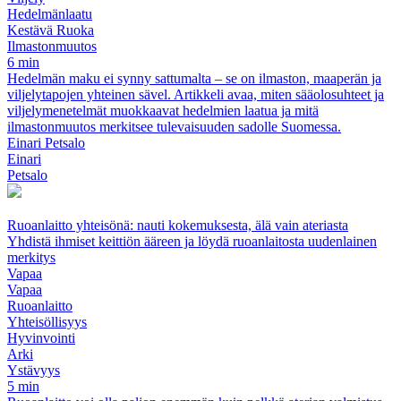
Hedelmänlaatu
Kestävä Ruoka
Ilmastonmuutos
6 min
Hedelmän maku ei synny sattumalta – se on ilmaston, maaperän ja
viljelytapojen yhteinen sävel. Artikkeli avaa, miten sääolosuhteet ja
viljelymenetelmät muokkaavat hedelmien laatua ja mitä
ilmastonmuutos merkitsee tulevaisuuden sadolle Suomessa.
Einari Petsalo
Einari
Petsalo
Ruoanlaitto yhteisönä: nauti kokemuksesta, älä vain ateriasta
Yhdistä ihmiset keittiön ääreen ja löydä ruoanlaitosta uudenlainen
merkitys
Vapaa
Vapaa
Ruoanlaitto
Yhteisöllisyys
Hyvinvointi
Arki
Ystävyys
5 min