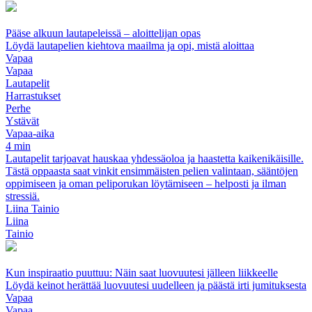
Pääse alkuun lautapeleissä – aloittelijan opas
Löydä lautapelien kiehtova maailma ja opi, mistä aloittaa
Vapaa
Vapaa
Lautapelit
Harrastukset
Perhe
Ystävät
Vapaa-aika
4 min
Lautapelit tarjoavat hauskaa yhdessäoloa ja haastetta kaikenikäisille.
Tästä oppaasta saat vinkit ensimmäisten pelien valintaan, sääntöjen
oppimiseen ja oman peliporukan löytämiseen – helposti ja ilman
stressiä.
Liina Tainio
Liina
Tainio
Kun inspiraatio puuttuu: Näin saat luovuutesi jälleen liikkeelle
Löydä keinot herättää luovuutesi uudelleen ja päästä irti jumituksesta
Vapaa
Vapaa