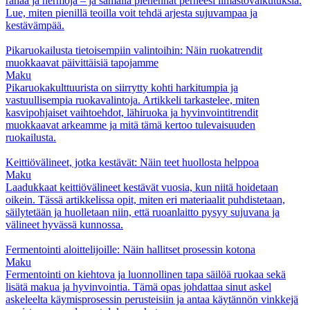
rahaa ja hermoja – ja samalla pienennät perheesi ilmastovaikutuksia.
Lue, miten pienillä teoilla voit tehdä arjesta sujuvampaa ja
kestävämpää.
Pikaruokailusta tietoisempiin valintoihin: Näin ruokatrendit
muokkaavat päivittäisiä tapojamme
Maku
Pikaruokakulttuurista on siirrytty kohti harkitumpia ja
vastuullisempia ruokavalintoja. Artikkeli tarkastelee, miten
kasvipohjaiset vaihtoehdot, lähiruoka ja hyvinvointitrendit
muokkaavat arkeamme ja mitä tämä kertoo tulevaisuuden
ruokailusta.
Keittiövälineet, jotka kestävät: Näin teet huollosta helppoa
Maku
Laadukkaat keittiövälineet kestävät vuosia, kun niitä hoidetaan
oikein. Tässä artikkelissa opit, miten eri materiaalit puhdistetaan,
säilytetään ja huolletaan niin, että ruoanlaitto pysyy sujuvana ja
välineet hyvässä kunnossa.
Fermentointi aloittelijoille: Näin hallitset prosessin kotona
Maku
Fermentointi on kiehtova ja luonnollinen tapa säilöä ruokaa sekä
lisätä makua ja hyvinvointia. Tämä opas johdattaa sinut askel
askeleelta käymisprosessin perusteisiin ja antaa käytännön vinkkejä