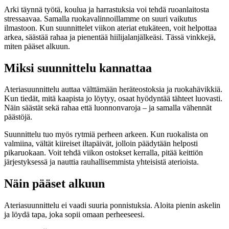
Arki täynnä työtä, koulua ja harrastuksia voi tehdä ruoanlaitosta
stressaavaa. Samalla ruokavalinnoillamme on suuri vaikutus
ilmastoon. Kun suunnittelet viikon ateriat etukäteen, voit helpottaa
arkea, säästää rahaa ja pienentää hiilijalanjälkeäsi. Tässä vinkkejä,
miten pääset alkuun.
Miksi suunnittelu kannattaa
Ateriasuunnittelu auttaa välttämään heräteostoksia ja ruokahävikkiä.
Kun tiedät, mitä kaapista jo löytyy, osaat hyödyntää tähteet luovasti.
Näin säästät sekä rahaa että luonnonvaroja – ja samalla vähennät
päästöjä.
Suunnittelu tuo myös rytmiä perheen arkeen. Kun ruokalista on
valmiina, vältät kiireiset iltapäivät, jolloin päädytään helposti
pikaruokaan. Voit tehdä viikon ostokset kerralla, pitää keittiön
järjestyksessä ja nauttia rauhallisemmista yhteisistä aterioista.
Näin pääset alkuun
Ateriasuunnittelu ei vaadi suuria ponnistuksia. Aloita pienin askelin
ja löydä tapa, joka sopii omaan perheeseesi.