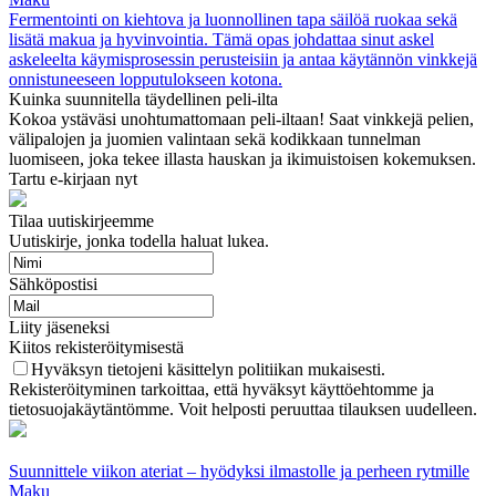
Fermentointi on kiehtova ja luonnollinen tapa säilöä ruokaa sekä
lisätä makua ja hyvinvointia. Tämä opas johdattaa sinut askel
askeleelta käymisprosessin perusteisiin ja antaa käytännön vinkkejä
onnistuneeseen lopputulokseen kotona.
Kuinka suunnitella täydellinen peli-ilta
Kokoa ystäväsi unohtumattomaan peli-iltaan! Saat vinkkejä pelien,
välipalojen ja juomien valintaan sekä kodikkaan tunnelman
luomiseen, joka tekee illasta hauskan ja ikimuistoisen kokemuksen.
Tartu e-kirjaan nyt
Tilaa uutiskirjeemme
Uutiskirje, jonka todella haluat lukea.
Sähköpostisi
Liity jäseneksi
Kiitos rekisteröitymisestä
Hyväksyn tietojeni käsittelyn politiikan mukaisesti.
Rekisteröityminen tarkoittaa, että hyväksyt käyttöehtomme ja
tietosuojakäytäntömme. Voit helposti peruuttaa tilauksen uudelleen.
Suunnittele viikon ateriat – hyödyksi ilmastolle ja perheen rytmille
Maku