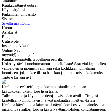
Jakaminen
Kuukausittaiset uutiset
Käyttäjäryhmä
Paikallinen ympäristö
Sisäiset linkit
Sivulla navigointi
Huomaa
Asiakirjat
Blogi
Uutissyöte
InspiraatioAika.fi
Online Nyt
myynti@onlinenyt.fi
Kuinka suunnitella täydellinen peli-ilta
Kokoa ystäväsi unohtumattomaan peli-iltaan! Saat vinkkejä pelien,
välipalojen ja juomien valintaan sekä kodikkaan tunnelman
luomiseen, joka tekee illasta hauskan ja ikimuistoisen kokemuksen.
Tartu e-kirjaan nyt
Keräämme evästeitä tarjotaksemme sinulle paremman
käyttökokemuksen. Lue lisää täältä.
Tallennamme ja käytämme tietoja evästeiden avulla. Tietojasi
käsitellään kunnioittavasti ja voit mukauttaa mieltymyksiäsi
Kerää ja käytä tietoja laitteestasi näyttääksesi osuvia mainoksia ja
räätälöityä sisältöä. Luo ja käytä käyttäjäprofiileja kohdistamiseen.