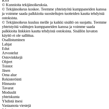
RSS
© Kunnioita tekijänoikeuksia.
© Tekijänoikeus koskee. Teemme yhteistyötä kumppaneiden kanssa
ja voimme saada palkkioita suositeltujen tuotteiden kautta tehdyistä
ostoksista.
© Tekijänoikeus kuuluu meille ja kaikki sisältö on suojattu. Teemme
yhteistyötä valittujen kumppaneiden kanssa ja voimme saada
palkkioita linkkien kautta tehdyistä ostoksista. Sisällön luvaton
käyttö ei ole sallittua.
Osallistuminen
Lahjat
Edut
Arvostelut
Ostovinkkejä
Ohjeet
Toistot
Jäsen
Oma alue
Rekisteröinti
Hinnasto
Tavarat
Moduulit
yhteiskunta
Yhdistä itsesi
Vastaanota viestejä