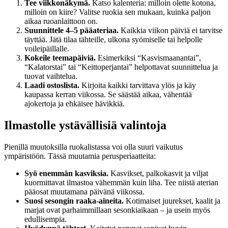
Tee viikkonäkymä.
Katso kalenteria: milloin olette kotona,
milloin on kiire? Valitse ruokia sen mukaan, kuinka paljon
aikaa ruoanlaittoon on.
Suunnittele 4–5 pääateriaa.
Kaikkia viikon päiviä ei tarvitse
täyttää. Jätä tilaa tähteille, ulkona syömiselle tai helpolle
voileipäillalle.
Kokeile teemapäiviä.
Esimerkiksi “Kasvismaanantai”,
“Kalatorstai” tai “Keittoperjantai” helpottavat suunnittelua ja
tuovat vaihtelua.
Laadi ostoslista.
Kirjoita kaikki tarvittava ylös ja käy
kaupassa kerran viikossa. Se säästää aikaa, vähentää
ajokertoja ja ehkäisee hävikkiä.
Ilmastolle ystävällisiä valintoja
Pienillä muutoksilla ruokalistassa voi olla suuri vaikutus
ympäristöön. Tässä muutamia perusperiaatteita:
Syö enemmän kasviksia.
Kasvikset, palkokasvit ja viljat
kuormittavat ilmastoa vähemmän kuin liha. Tee niistä aterian
pääosat muutamana päivänä viikossa.
Suosi sesongin raaka-aineita.
Kotimaiset juurekset, kaalit ja
marjat ovat parhaimmillaan sesonkiaikaan – ja usein myös
edullisempia.