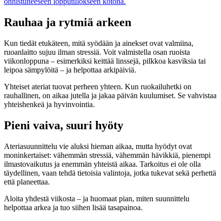
onnistuneeseen lopputulokseen kotona.
Rauhaa ja rytmiä arkeen
Kun tiedät etukäteen, mitä syödään ja ainekset ovat valmiina,
ruoanlaitto sujuu ilman stressiä. Voit valmistella osan ruoista
viikonloppuna – esimerkiksi keittää linssejä, pilkkoa kasviksia tai
leipoa sämpylöitä – ja helpottaa arkipäiviä.
Yhteiset ateriat tuovat perheen yhteen. Kun ruokailuhetki on
rauhallinen, on aikaa jutella ja jakaa päivän kuulumiset. Se vahvistaa
yhteishenkeä ja hyvinvointia.
Pieni vaiva, suuri hyöty
Ateriasuunnittelu vie aluksi hieman aikaa, mutta hyödyt ovat
moninkertaiset: vähemmän stressiä, vähemmän hävikkiä, pienempi
ilmastovaikutus ja enemmän yhteistä aikaa. Tarkoitus ei ole olla
täydellinen, vaan tehdä tietoisia valintoja, jotka tukevat sekä perhettä
että planeettaa.
Aloita yhdestä viikosta – ja huomaat pian, miten suunnittelu
helpottaa arkea ja tuo siihen lisää tasapainoa.