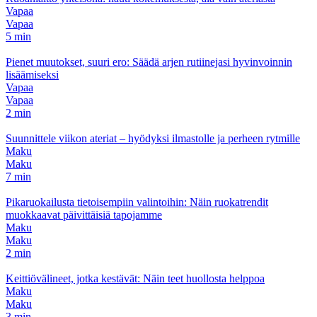
Vapaa
Vapaa
5 min
Pienet muutokset, suuri ero: Säädä arjen rutiinejasi hyvinvoinnin
lisäämiseksi
Vapaa
Vapaa
2 min
Suunnittele viikon ateriat – hyödyksi ilmastolle ja perheen rytmille
Maku
Maku
7 min
Pikaruokailusta tietoisempiin valintoihin: Näin ruokatrendit
muokkaavat päivittäisiä tapojamme
Maku
Maku
2 min
Keittiövälineet, jotka kestävät: Näin teet huollosta helppoa
Maku
Maku
3 min