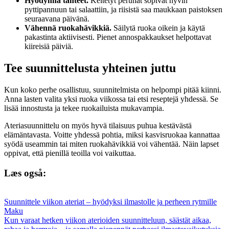
Hyödynnä tähteet.
Keitetyt perunat sopivat hyvin
pyttipannuun tai salaattiin, ja riisistä saa maukkaan paistoksen
seuraavana päivänä.
Vähennä ruokahävikkiä.
Säilytä ruoka oikein ja käytä
pakastinta aktiivisesti. Pienet annospakkaukset helpottavat
kiireisiä päiviä.
Tee suunnittelusta yhteinen juttu
Kun koko perhe osallistuu, suunnitelmista on helpompi pitää kiinni.
Anna lasten valita yksi ruoka viikossa tai etsi reseptejä yhdessä. Se
lisää innostusta ja tekee ruokailuista mukavampia.
Ateriasuunnittelu on myös hyvä tilaisuus puhua kestävästä
elämäntavasta. Voitte yhdessä pohtia, miksi kasvisruokaa kannattaa
syödä useammin tai miten ruokahävikkiä voi vähentää. Näin lapset
oppivat, että pienillä teoilla voi vaikuttaa.
Læs også:
Suunnittele viikon ateriat – hyödyksi ilmastolle ja perheen rytmille
Maku
Kun varaat hetken viikon aterioiden suunnitteluun, säästät aikaa,