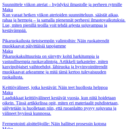
Suunnittele viikon ateriat – hyödyksi ilmastolle ja perheen rytmille
Maku
Kun varaat hetken viikon aterioiden suunnitteluun, säästät aikaa,
rahaa ja hermoja – ja samalla pienennät perheesi ilmastovaikutuksia.
Lue, miten pienillä teoilla voit tehdä arjesta sujuvampaa ja
kestävämpää.
Pikaruokailusta tietoisempiin valintoihin: Näin ruokatrendit
muokkaavat päivittäisiä tapojamme
Maku
Pikaruokakulttuurista on siirrytty kohti harkitumpia ja
vastuullisempia ruokavalintoja. Artikkeli tarkastelee, miten
kasvipohjaiset vaihtoehdot, lähiruoka ja hyvinvointitrendit
muokkaavat arkeamme ja mitä tämä kertoo tulevaisuuden
ruokailusta.
Keittiövälineet, jotka kestävät: Näin teet huollosta helppoa
Maku
Laadukkaat keittiövälineet kestävät vuosia, kun niitä hoidetaan
oikein. Tässä artikkelissa opit, miten eri materiaalit puhdistetaan,
säilytetään ja huolletaan niin, että ruoanlaitto pysyy sujuvana ja
välineet hyvässä kunnossa.
Fermentointi aloittelijoille: Näin hallitset prosessin kotona
Maku