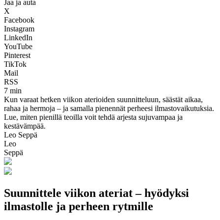
Jaa ja auta
X
Facebook
Instagram
LinkedIn
YouTube
Pinterest
TikTok
Mail
RSS
7 min
Kun varaat hetken viikon aterioiden suunnitteluun, säästät aikaa,
rahaa ja hermoja – ja samalla pienennät perheesi ilmastovaikutuksia.
Lue, miten pienillä teoilla voit tehdä arjesta sujuvampaa ja
kestävämpää.
Leo Seppä
Leo
Seppä
Suunnittele viikon ateriat – hyödyksi
ilmastolle ja perheen rytmille