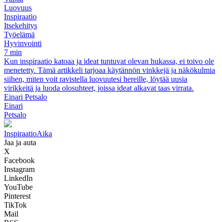
Luovuus
Inspiraatio
Itsekehitys
Työelämä
Hyvinvointi
7 min
Kun inspiraatio katoaa ja ideat tuntuvat olevan hukassa, ei toivo ole
menetetty. Tämä artikkeli tarjoaa käytännön vinkkejä ja näkökulmia
siihen, miten voit ravistella luovuutesi hereille, löytää uusia
virikkeitä ja luoda olosuhteet, joissa ideat alkavat taas virrata.
Einari Petsalo
Einari
Petsalo
Inspiraatio
Aika
Jaa ja auta
X
Facebook
Instagram
LinkedIn
YouTube
Pinterest
TikTok
Mail