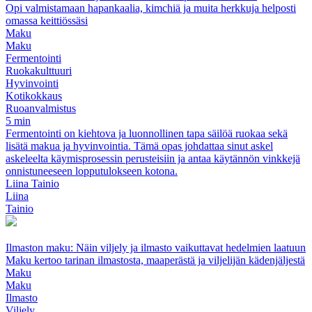
Opi valmistamaan hapankaalia, kimchiä ja muita herkkuja helposti
omassa keittiössäsi
Maku
Maku
Fermentointi
Ruokakulttuuri
Hyvinvointi
Kotikokkaus
Ruoanvalmistus
5 min
Fermentointi on kiehtova ja luonnollinen tapa säilöä ruokaa sekä
lisätä makua ja hyvinvointia. Tämä opas johdattaa sinut askel
askeleelta käymisprosessin perusteisiin ja antaa käytännön vinkkejä
onnistuneeseen lopputulokseen kotona.
Liina Tainio
Liina
Tainio
Ilmaston maku: Näin viljely ja ilmasto vaikuttavat hedelmien laatuun
Maku kertoo tarinan ilmastosta, maaperästä ja viljelijän kädenjäljestä
Maku
Maku
Ilmasto
Viljely