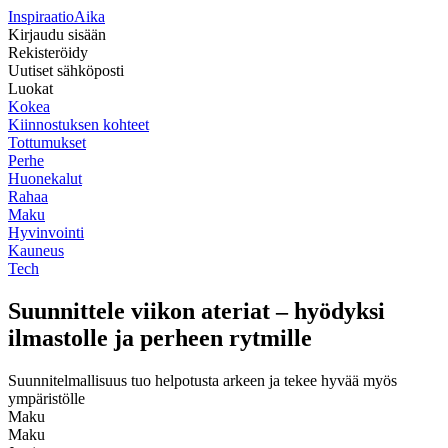
Inspiraatio
Aika
Kirjaudu sisään
Rekisteröidy
Uutiset sähköposti
Luokat
Kokea
Kiinnostuksen kohteet
Tottumukset
Perhe
Huonekalut
Rahaa
Maku
Hyvinvointi
Kauneus
Tech
Suunnittele viikon ateriat – hyödyksi
ilmastolle ja perheen rytmille
Suunnitelmallisuus tuo helpotusta arkeen ja tekee hyvää myös
ympäristölle
Maku
Maku