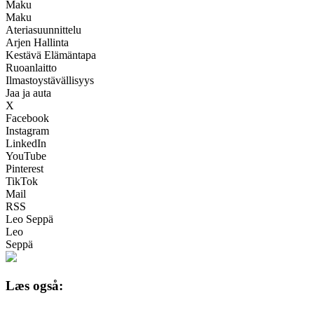
Maku
Maku
Ateriasuunnittelu
Arjen Hallinta
Kestävä Elämäntapa
Ruoanlaitto
Ilmastoystävällisyys
Jaa ja auta
X
Facebook
Instagram
LinkedIn
YouTube
Pinterest
TikTok
Mail
RSS
Leo Seppä
Leo
Seppä
Læs også: