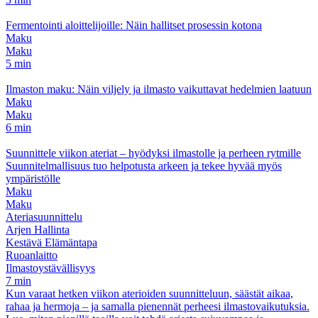
Fermentointi aloittelijoille: Näin hallitset prosessin kotona
Maku
Maku
5 min
Ilmaston maku: Näin viljely ja ilmasto vaikuttavat hedelmien laatuun
Maku
Maku
6 min
Suunnittele viikon ateriat – hyödyksi ilmastolle ja perheen rytmille
Suunnitelmallisuus tuo helpotusta arkeen ja tekee hyvää myös
ympäristölle
Maku
Maku
Ateriasuunnittelu
Arjen Hallinta
Kestävä Elämäntapa
Ruoanlaitto
Ilmastoystävällisyys
7 min
Kun varaat hetken viikon aterioiden suunnitteluun, säästät aikaa,
rahaa ja hermoja – ja samalla pienennät perheesi ilmastovaikutuksia.