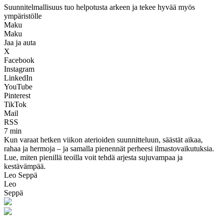
Suunnitelmallisuus tuo helpotusta arkeen ja tekee hyvää myös
ympäristölle
Maku
Maku
Jaa ja auta
X
Facebook
Instagram
LinkedIn
YouTube
Pinterest
TikTok
Mail
RSS
7 min
Kun varaat hetken viikon aterioiden suunnitteluun, säästät aikaa,
rahaa ja hermoja – ja samalla pienennät perheesi ilmastovaikutuksia.
Lue, miten pienillä teoilla voit tehdä arjesta sujuvampaa ja
kestävämpää.
Leo Seppä
Leo
Seppä