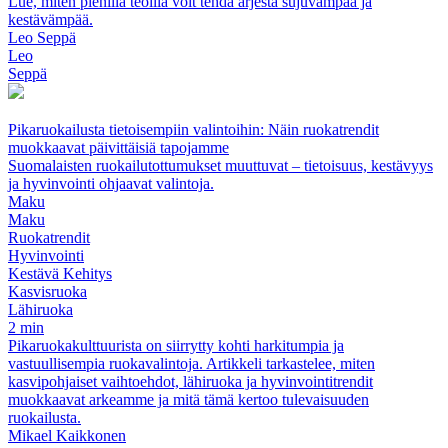
Lue, miten pienillä teoilla voit tehdä arjesta sujuvampaa ja
kestävämpää.
Leo Seppä
Leo
Seppä
Pikaruokailusta tietoisempiin valintoihin: Näin ruokatrendit
muokkaavat päivittäisiä tapojamme
Suomalaisten ruokailutottumukset muuttuvat – tietoisuus, kestävyys
ja hyvinvointi ohjaavat valintoja.
Maku
Maku
Ruokatrendit
Hyvinvointi
Kestävä Kehitys
Kasvisruoka
Lähiruoka
2 min
Pikaruokakulttuurista on siirrytty kohti harkitumpia ja
vastuullisempia ruokavalintoja. Artikkeli tarkastelee, miten
kasvipohjaiset vaihtoehdot, lähiruoka ja hyvinvointitrendit
muokkaavat arkeamme ja mitä tämä kertoo tulevaisuuden
ruokailusta.
Mikael Kaikkonen