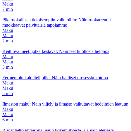
Maku
7 min
Pikaruokailusta tietoisempiin valintoihin: Näin ruokatrendit
muokkaavat päivittäisiä tapojamme
Maku
Maku
2 min
Keittiövälineet, jotka kestävät: Näin teet huollosta helppoa
Maku
Maku
3 min
Fermentointi aloittelijoille: Näin hallitset prosessin kotona
Maku
Maku
5 min
Ilmaston maku: Näin viljely ja ilmasto vaikuttavat hedelmien laatuun
Maku
Maku
6 min
Ruoanlaitto yhteisönä: nauti kokemuksesta, älä vain ateriasta