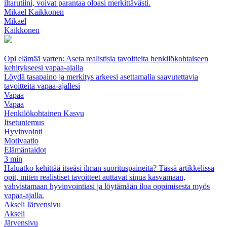
iltarutiini, voivat parantaa oloasi merkittävästi.
Mikael Kaikkonen
Mikael
Kaikkonen
Opi elämää varten: Aseta realistisia tavoitteita henkilökohtaiseen
kehitykseesi vapaa-ajalla
Löydä tasapaino ja merkitys arkeesi asettamalla saavutettavia
tavoitteita vapaa-ajallesi
Vapaa
Vapaa
Henkilökohtainen Kasvu
Itsetuntemus
Hyvinvointi
Motivaatio
Elämäntaidot
3 min
Haluatko kehittää itseäsi ilman suorituspaineita? Tässä artikkelissa
opit, miten realistiset tavoitteet auttavat sinua kasvamaan,
vahvistamaan hyvinvointiasi ja löytämään iloa oppimisesta myös
vapaa-ajalla.
Akseli Järvensivu
Akseli
Järvensivu