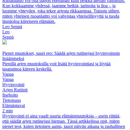
Ruoanlaitto voi olla paljon enemmän kuin pelkkä aterian valmistus.
Kun kokkaamme yhdessä, jaamme hetkiä, tarinoita ja iloa – ja
luomme yhteyden, joka tekee arjesta rikkaampaa. Tutustu siihen,
miten yhteinen ruoanlaitto voi vahvistaa yhteisöllisyyttä ja tuoda
läsnäoloa kiireiseen elämään.
Leo Seppä
Leo
Seppä
Pienet muutokset, suuri ero: Säädä arjen rutiinejasi hyvinvoinnin
lisäämiseksi
Pienillä arjen muutoksilla voit lisätä hyvinvointiasi ja löytää
tasapainoa kiireen keskellä.
Vapaa
Vapaa
Hyvinvointi
Arjen Rutiinit
Itsehoito
Tietoisuus
Elämäntavat
2 min
Hyvinvointi ei aina vaadi suuria elämänmuutoksia – usein riittää,
että säädät arjen rutiinejasi hieman. Tässä artikkelissa opit, miten
pienet teot, kuten tietoinen aamu, tauot päivän aikana ja rauhallinen