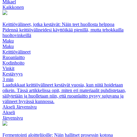
Mikael
Kaikkonen
Keittiövälineet, jotka kestävät: Näin teet huollosta helppoa
Pidennä keittiövälineidesi käyttöikää pienillä, mutta tehokkailla
huoltovinkeillä
Maku
Maku
Keittiövälineet
Ruoanlaitto
Kodinhoito
Vinkit
Kestävyys
3 min
Laadukkaat keittiövälineet kestävät vuosia, kun niitä hoidetaan
oikein. Tässä artikkelissa opit, miten eri materiaalit puhdistetaan,
säilytetään ja huolletaan niin, että ruoanlaitto pysyy sujuvana ja
välineet hyvässä kunnossa.
Akseli Järvensivu
Akseli
Järvensivu
Fermentointi aloittelijoille: Näin hallitset prosessin kotona