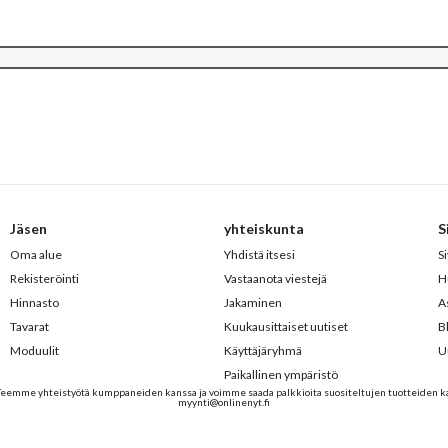
Jäsen
yhteiskunta
S
Oma alue
Yhdistä itsesi
Si
Rekisteröinti
Vastaanota viestejä
H
Hinnasto
Jakaminen
As
Tavarat
Kuukausittaiset uutiset
B
Moduulit
Käyttäjäryhmä
U
Paikallinen ympäristö
Teemme yhteistyötä kumppaneiden kanssa ja voimme saada palkkioita suositeltujen tuotteiden kau
myynti@onlinenyt.fi