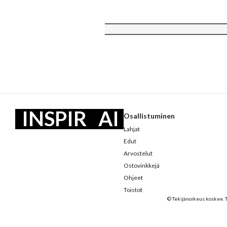
INSPIR
AI
Osallistuminen
Lahjat
AATIO
KA
Edut
Arvostelut
Ostovinkkejä
Ohjeet
Toistot
© Tekijänoikeus koskee. 