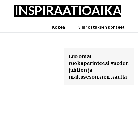
INSPIRAATIO
AIKA
Kokea
Kiinnostuksen kohteet
Luo omat
ruokaperinteesi vuoden
juhlien ja
makusesonkien kautta