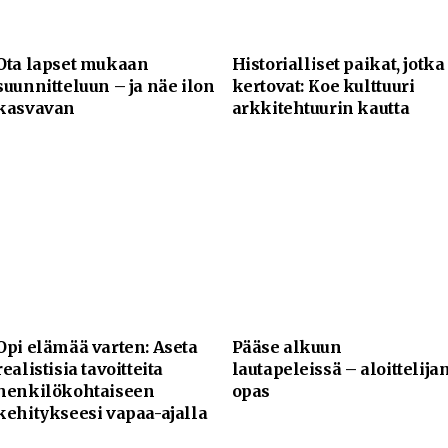
Ota lapset mukaan
Historialliset paikat, jotka
suunnitteluun – ja näe ilon
kertovat: Koe kulttuuri
kasvavan
arkkitehtuurin kautta
Opi elämää varten: Aseta
Pääse alkuun
realistisia tavoitteita
lautapeleissä – aloittelija
henkilökohtaiseen
opas
kehitykseesi vapaa-ajalla