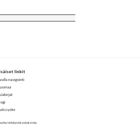
isäiset linkit
vulla navigointi
uomaa
iakirjat
logi
utissyöte
tta tehdyistä ostoksista.