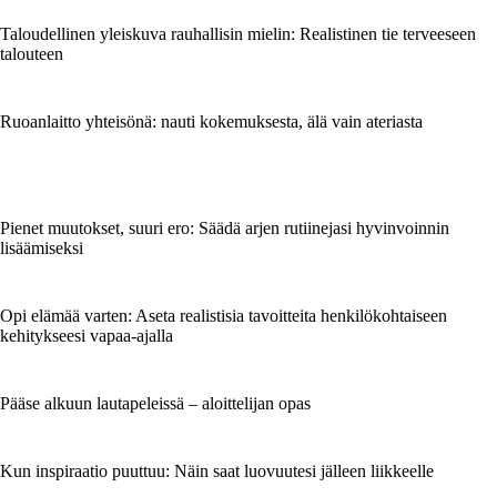
Taloudellinen yleiskuva rauhallisin mielin: Realistinen tie terveeseen
talouteen
Ruoanlaitto yhteisönä: nauti kokemuksesta, älä vain ateriasta
Pienet muutokset, suuri ero: Säädä arjen rutiinejasi hyvinvoinnin
lisäämiseksi
Opi elämää varten: Aseta realistisia tavoitteita henkilökohtaiseen
kehitykseesi vapaa-ajalla
Pääse alkuun lautapeleissä – aloittelijan opas
Kun inspiraatio puuttuu: Näin saat luovuutesi jälleen liikkeelle