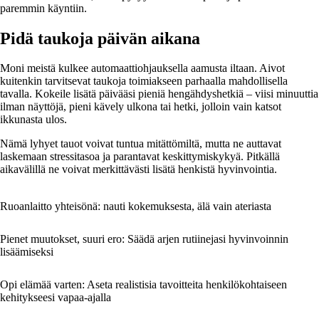
paremmin käyntiin.
Pidä taukoja päivän aikana
Moni meistä kulkee automaattiohjauksella aamusta iltaan. Aivot
kuitenkin tarvitsevat taukoja toimiakseen parhaalla mahdollisella
tavalla. Kokeile lisätä päivääsi pieniä hengähdyshetkiä – viisi minuuttia
ilman näyttöjä, pieni kävely ulkona tai hetki, jolloin vain katsot
ikkunasta ulos.
Nämä lyhyet tauot voivat tuntua mitättömiltä, mutta ne auttavat
laskemaan stressitasoa ja parantavat keskittymiskykyä. Pitkällä
aikavälillä ne voivat merkittävästi lisätä henkistä hyvinvointia.
Ruoanlaitto yhteisönä: nauti kokemuksesta, älä vain ateriasta
Pienet muutokset, suuri ero: Säädä arjen rutiinejasi hyvinvoinnin
lisäämiseksi
Opi elämää varten: Aseta realistisia tavoitteita henkilökohtaiseen
kehitykseesi vapaa-ajalla