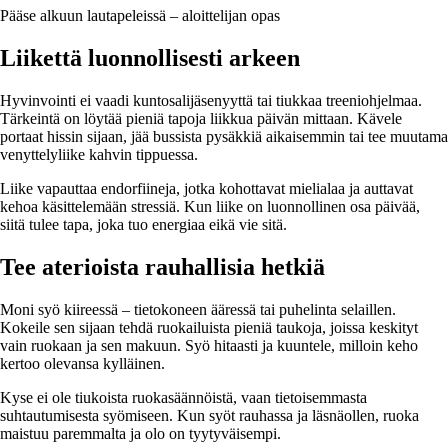
Pääse alkuun lautapeleissä – aloittelijan opas
Liikettä luonnollisesti arkeen
Hyvinvointi ei vaadi kuntosalijäsenyyttä tai tiukkaa treeniohjelmaa.
Tärkeintä on löytää pieniä tapoja liikkua päivän mittaan. Kävele
portaat hissin sijaan, jää bussista pysäkkiä aikaisemmin tai tee muutama
venyttelyliike kahvin tippuessa.
Liike vapauttaa endorfiineja, jotka kohottavat mielialaa ja auttavat
kehoa käsittelemään stressiä. Kun liike on luonnollinen osa päivää,
siitä tulee tapa, joka tuo energiaa eikä vie sitä.
Tee aterioista rauhallisia hetkiä
Moni syö kiireessä – tietokoneen ääressä tai puhelinta selaillen.
Kokeile sen sijaan tehdä ruokailuista pieniä taukoja, joissa keskityt
vain ruokaan ja sen makuun. Syö hitaasti ja kuuntele, milloin keho
kertoo olevansa kylläinen.
Kyse ei ole tiukoista ruokasäännöistä, vaan tietoisemmasta
suhtautumisesta syömiseen. Kun syöt rauhassa ja läsnäollen, ruoka
maistuu paremmalta ja olo on tyytyväisempi.