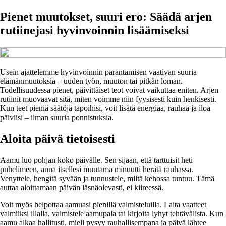
Pienet muutokset, suuri ero: Säädä arjen
rutiinejasi hyvinvoinnin lisäämiseksi
Usein ajattelemme hyvinvoinnin parantamisen vaativan suuria
elämänmuutoksia – uuden työn, muuton tai pitkän loman.
Todellisuudessa pienet, päivittäiset teot voivat vaikuttaa eniten. Arjen
rutiinit muovaavat sitä, miten voimme niin fyysisesti kuin henkisesti.
Kun teet pieniä säätöjä tapoihisi, voit lisätä energiaa, rauhaa ja iloa
päiviisi – ilman suuria ponnistuksia.
Aloita päivä tietoisesti
Aamu luo pohjan koko päivälle. Sen sijaan, että tarttuisit heti
puhelimeen, anna itsellesi muutama minuutti herätä rauhassa.
Venyttele, hengitä syvään ja tunnustele, miltä kehossa tuntuu. Tämä
auttaa aloittamaan päivän läsnäolevasti, ei kiireessä.
Voit myös helpottaa aamuasi pienillä valmisteluilla. Laita vaatteet
valmiiksi illalla, valmistele aamupala tai kirjoita lyhyt tehtävälista. Kun
aamu alkaa hallitusti, mieli pysyy rauhallisempana ja päivä lähtee