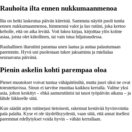
Rauhoita ilta ennen nukkumaanmenoa
Ilta on hetki laskeutua päivän kiireistä. Sammuta näytöt puoli tuntia
ennen nukkumaanmenoa, himmennä valot ja luo rutiini, joka kertoo
keholle, että on aika levätä. Voit lukea kirjaa, kirjoittaa ylös kolme
asiaa, joista olet kiitollinen, tai vain istua hiljaisuudessa.
Rauhallinen iltarutiini parantaa unen laatua ja auttaa palautumaan
paremmin. Hyvä uni puolestaan tukee jaksamista ja mielialaa
seuraavana päivänä.
Pienin askelin kohti parempaa oloa
Pienet muutokset voivat tuntua vähäpätöisiltä, mutta juuri siksi ne ovat
toteutettavissa. Sinun ei tarvitse muuttaa kaikkea kerralla. Valitse yksi
asia, johon keskityt – ehkä aamurutiinisi tai tauot työpäivän aikana – ja
lähde liikkeelle siitä.
Kun säädät arjen rutiinejasi tietoisesti, rakennat kestävää hyvinvointia
pala palalta. Kyse ei ole täydellisyydestä, vaan siitä, että annat itsellesi
paremmat edellytykset voida hyvin – vähän kerrallaan.