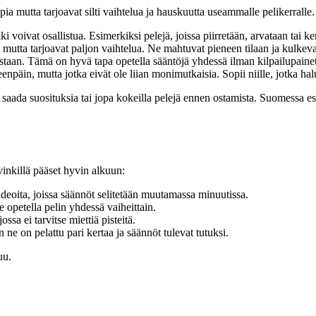
ppia mutta tarjoavat silti vaihtelua ja hauskuutta useammalle pelikerrall
 voivat osallistua. Esimerkiksi pelejä, joissa piirretään, arvataan tai ker
ä mutta tarjoavat paljon vaihtelua. Ne mahtuvat pieneen tilaan ja kulkev
vastaan. Tämä on hyvä tapa opetella sääntöjä yhdessä ilman kilpailupainet
eenpäin, mutta jotka eivät ole liian monimutkaisia. Sopii niille, jotka hal
t saada suosituksia tai jopa kokeilla pelejä ennen ostamista. Suomessa e
inkillä pääset hyvin alkuun:
ideoita, joissa säännöt selitetään muutamassa minuutissa.
te opetella pelin yhdessä vaiheittain.
ssa ei tarvitse miettiä pisteitä.
e on pelattu pari kertaa ja säännöt tulevat tutuksi.
uu.