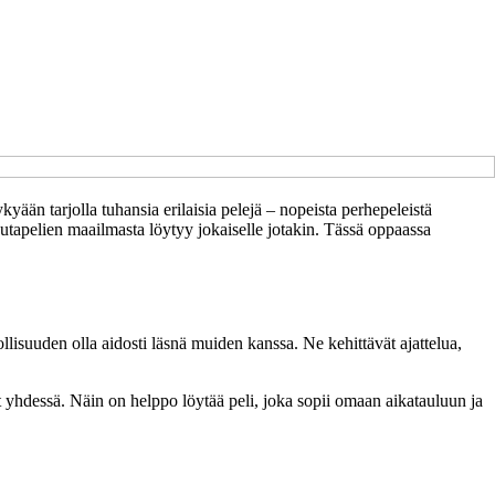
ään tarjolla tuhansia erilaisia pelejä – nopeista perhepeleistä
lautapelien maailmasta löytyy jokaiselle jotakin. Tässä oppaassa
dollisuuden olla aidosti läsnä muiden kanssa. Ne kehittävät ajattelua,
vät yhdessä. Näin on helppo löytää peli, joka sopii omaan aikatauluun ja