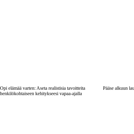
Opi elämää varten: Aseta realistisia tavoitteita
Pääse alkuun laut
henkilökohtaiseen kehitykseesi vapaa-ajalla