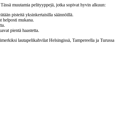
e. Tässä muutamia pelityyppejä, jotka sopivat hyvin alkuun:
ätään pisteitä yksinkertaisilla säännöillä.
at helposti mukana.
ta.
uavat pientä haastetta.
simerkiksi lautapelikahvilat Helsingissä, Tampereella ja Turussa