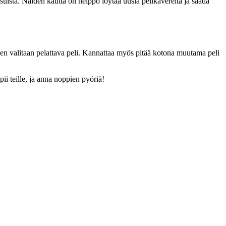
aisuista. Näiden kautta on helppo löytää uusia pelikavereita ja saada
llen valitaan pelattava peli. Kannattaa myös pitää kotona muutama peli
opii teille, ja anna noppien pyöriä!