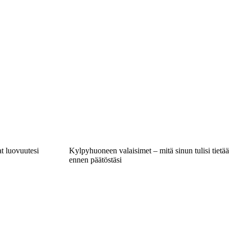
t luovuutesi
Kylpyhuoneen valaisimet – mitä sinun tulisi tietää
ennen päätöstäsi