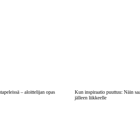
apeleissä – aloittelijan opas
Kun inspiraatio puuttuu: Näin saa
jälleen liikkeelle