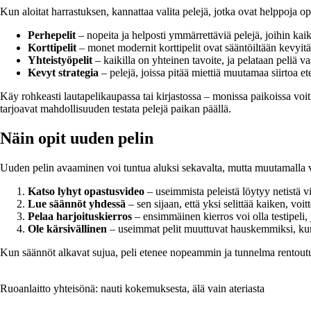
Kun aloitat harrastuksen, kannattaa valita pelejä, jotka ovat helppoja o
Perhepelit
– nopeita ja helposti ymmärrettäviä pelejä, joihin kaikki
Korttipelit
– monet modernit korttipelit ovat sääntöiltään kevyit
Yhteistyöpelit
– kaikilla on yhteinen tavoite, ja pelataan peliä 
Kevyt strategia
– pelejä, joissa pitää miettiä muutamaa siirtoa et
Käy rohkeasti lautapelikaupassa tai kirjastossa – monissa paikoissa voi
tarjoavat mahdollisuuden testata pelejä paikan päällä.
Näin opit uuden pelin
Uuden pelin avaaminen voi tuntua aluksi sekavalta, mutta muutamalla v
Katso lyhyt opastusvideo
– useimmista peleistä löytyy netistä v
Lue säännöt yhdessä
– sen sijaan, että yksi selittää kaiken, voit
Pelaa harjoituskierros
– ensimmäinen kierros voi olla testipeli, jo
Ole kärsivällinen
– useimmat pelit muuttuvat hauskemmiksi, kun n
Kun säännöt alkavat sujua, peli etenee nopeammin ja tunnelma rentout
Ruoanlaitto yhteisönä: nauti kokemuksesta, älä vain ateriasta