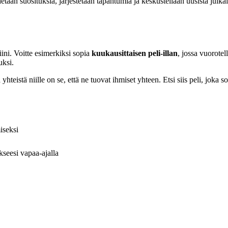
jaetaan suosituksia, järjestetään tapahtumia ja keskustellaan uusista julk
iini. Voitte esimerkiksi sopia
kuukausittaisen peli-illan
, jossa vuorote
uksi.
 yhteistä niille on se, että ne tuovat ihmiset yhteen. Etsi siis peli, joka s
iseksi
kseesi vapaa-ajalla