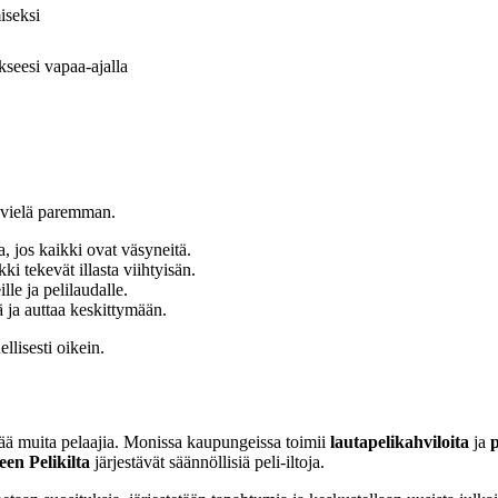
iseksi
kseesi vapaa-ajalla
aa vielä paremman.
a, jos kaikki ovat väsyneitä.
i tekevät illasta viihtyisän.
lle ja pelilaudalle.
 ja auttaa keskittymään.
llisesti oikein.
tää muita pelaajia. Monissa kaupungeissa toimii
lautapelikahviloita
ja
p
en Pelikilta
järjestävät säännöllisiä peli-iltoja.