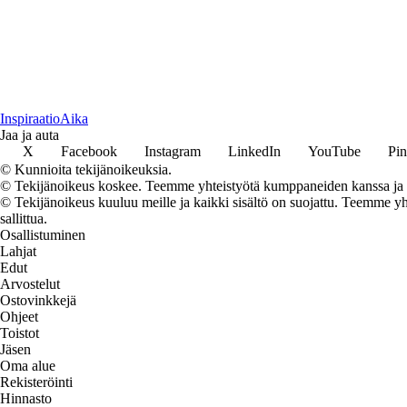
Inspiraatio
Aika
Jaa ja auta
X
Facebook
Instagram
LinkedIn
YouTube
Pin
© Kunnioita tekijänoikeuksia.
© Tekijänoikeus koskee. Teemme yhteistyötä kumppaneiden kanssa ja voi
© Tekijänoikeus kuuluu meille ja kaikki sisältö on suojattu. Teemme yht
sallittua.
Osallistuminen
Lahjat
Edut
Arvostelut
Ostovinkkejä
Ohjeet
Toistot
Jäsen
Oma alue
Rekisteröinti
Hinnasto