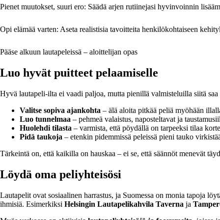
Pienet muutokset, suuri ero: Säädä arjen rutiinejasi hyvinvoinnin lisääm
Opi elämää varten: Aseta realistisia tavoitteita henkilökohtaiseen kehity
Pääse alkuun lautapeleissä – aloittelijan opas
Luo hyvät puitteet pelaamiselle
Hyvä lautapeli-ilta ei vaadi paljoa, mutta pienillä valmisteluilla siitä s
Valitse sopiva ajankohta
– älä aloita pitkää peliä myöhään illall
Luo tunnelmaa
– pehmeä valaistus, naposteltavat ja taustamusiikk
Huolehdi tilasta
– varmista, että pöydällä on tarpeeksi tilaa kortei
Pidä taukoja
– etenkin pidemmissä peleissä pieni tauko virkistää
Tärkeintä on, että kaikilla on hauskaa – ei se, että säännöt menevät täyde
Löydä oma peliyhteisösi
Lautapelit ovat sosiaalinen harrastus, ja Suomessa on monia tapoja löy
ihmisiä. Esimerkiksi
Helsingin Lautapelikahvila Taverna
ja
Tampere