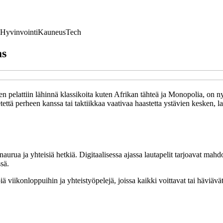
Hyvinvointi
Kauneus
Tech
as
pelattiin lähinnä klassikoita kuten Afrikan tähteä ja Monopolia, on nyky
ietettä perheen kanssa tai taktiikkaa vaativaa haastetta ystävien kesken, 
 naurua ja yhteisiä hetkiä. Digitaalisessa ajassa lautapelit tarjoavat mah
sä.
piä viikonloppuihin ja yhteistyöpelejä, joissa kaikki voittavat tai häviä