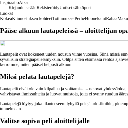
Inspiraatio
Aika
Kirjaudu sisään
Rekisteröidy
Uutiset sähköposti
Luokat
Kokea
Kiinnostuksen kohteet
Tottumukset
Perhe
Huonekalut
Rahaa
Maku
Pääse alkuun lautapeleissä – aloittelijan op
Lautapelit ovat kokeneet uuden nousun viime vuosina. Siinä missä ennen 
syvällisiin strategiapelielämyksiin. Olitpa sitten etsimässä rentoa ajanv
kerromme, miten pääset helposti alkuun.
Miksi pelata lautapelejä?
Lautapelit eivät ole vain kilpailua ja voittamista – ne ovat yhdessäoloa,
vahvistavat ihmissuhteita ja luovat muistoja, joita ei synny ruudun ääres
Lautapelejä löytyy joka tilanteeseen: lyhyitä pelejä arki-iltoihin, pidem
tunnelmaan.
Valitse sopiva peli aloittelijalle