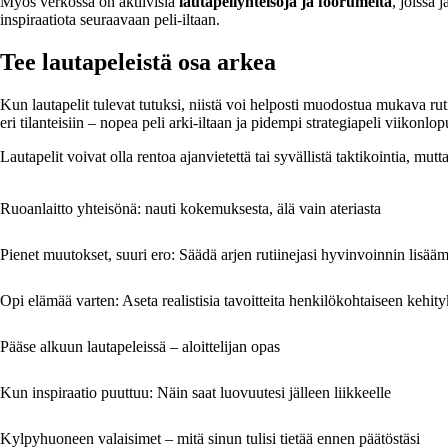
Myös verkossa on aktiivisia
lautapeliyhteisöjä ja foorumeita
, joissa 
inspiraatiota seuraavaan peli-iltaan.
Tee lautapeleistä osa arkea
Kun lautapelit tulevat tutuksi, niistä voi helposti muodostua mukava rut
eri tilanteisiin – nopea peli arki-iltaan ja pidempi strategiapeli viikonlop
Lautapelit voivat olla rentoa ajanvietettä tai syvällistä taktikointia, mutta
Ruoanlaitto yhteisönä: nauti kokemuksesta, älä vain ateriasta
Pienet muutokset, suuri ero: Säädä arjen rutiinejasi hyvinvoinnin lisääm
Opi elämää varten: Aseta realistisia tavoitteita henkilökohtaiseen kehity
Pääse alkuun lautapeleissä – aloittelijan opas
Kun inspiraatio puuttuu: Näin saat luovuutesi jälleen liikkeelle
Kylpyhuoneen valaisimet – mitä sinun tulisi tietää ennen päätöstäsi