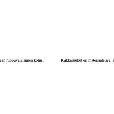
ean riippuvalaisimen kotiisi
Kukkaruukut eri materiaaleissa 