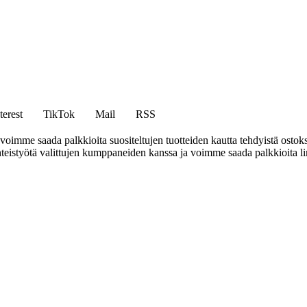
terest
TikTok
Mail
RSS
mme saada palkkioita suositeltujen tuotteiden kautta tehdyistä ostoks
eistyötä valittujen kumppaneiden kanssa ja voimme saada palkkioita link