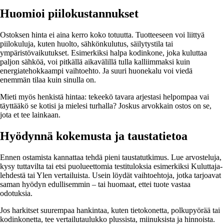
Huomioi piilokustannukset
Ostoksen hinta ei aina kerro koko totuutta. Tuotteeseen voi liittyä
piilokuluja, kuten huolto, sähkönkulutus, säilytystila tai
ympäristövaikutukset. Esimerkiksi halpa kodinkone, joka kuluttaa
paljon sähköä, voi pitkällä aikavälillä tulla kalliimmaksi kuin
energiatehokkaampi vaihtoehto. Ja suuri huonekalu voi viedä
enemmän tilaa kuin sinulla on.
Mieti myös henkistä hintaa: tekeekö tavara arjestasi helpompaa vai
täyttääkö se kotisi ja mielesi turhalla? Joskus arvokkain ostos on se,
jota et tee lainkaan.
Hyödynnä kokemusta ja taustatietoa
Ennen ostamista kannattaa tehdä pieni taustatutkimus. Lue arvosteluja,
kysy tuttavilta tai etsi puolueettomia testituloksia esimerkiksi Kuluttaja-
lehdestä tai Ylen vertailuista. Usein löydät vaihtoehtoja, jotka tarjoavat
saman hyödyn edullisemmin – tai huomaat, ettei tuote vastaa
odotuksia.
Jos harkitset suurempaa hankintaa, kuten tietokonetta, polkupyörää tai
kodinkonetta, tee vertailutaulukko plussista, miinuksista ja hinnoista.