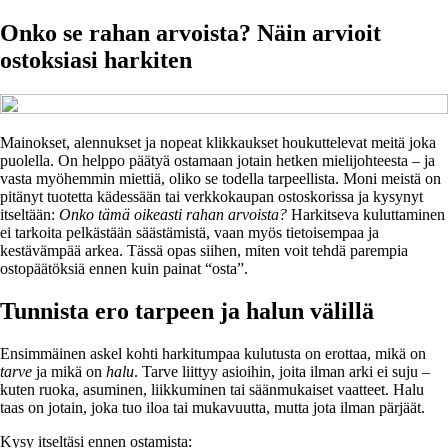
Onko se rahan arvoista? Näin arvioit
ostoksiasi harkiten
Mainokset, alennukset ja nopeat klikkaukset houkuttelevat meitä joka
puolella. On helppo päätyä ostamaan jotain hetken mielijohteesta – ja
vasta myöhemmin miettiä, oliko se todella tarpeellista. Moni meistä on
pitänyt tuotetta kädessään tai verkkokaupan ostoskorissa ja kysynyt
itseltään:
Onko tämä oikeasti rahan arvoista?
Harkitseva kuluttaminen
ei tarkoita pelkästään säästämistä, vaan myös tietoisempaa ja
kestävämpää arkea. Tässä opas siihen, miten voit tehdä parempia
ostopäätöksiä ennen kuin painat “osta”.
Tunnista ero tarpeen ja halun välillä
Ensimmäinen askel kohti harkitumpaa kulutusta on erottaa, mikä on
tarve
ja mikä on
halu
. Tarve liittyy asioihin, joita ilman arki ei suju –
kuten ruoka, asuminen, liikkuminen tai säänmukaiset vaatteet. Halu
taas on jotain, joka tuo iloa tai mukavuutta, mutta jota ilman pärjäät.
Kysy itseltäsi ennen ostamista: