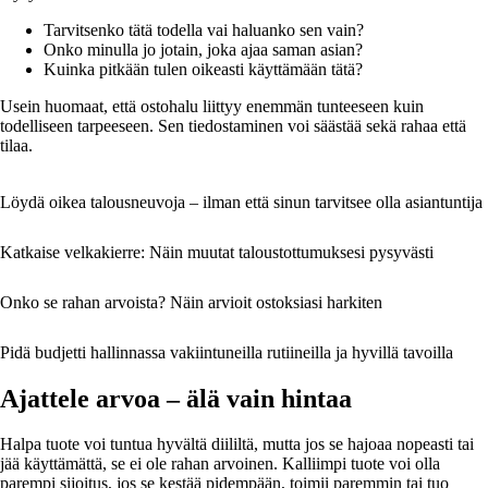
Tarvitsenko tätä todella vai haluanko sen vain?
Onko minulla jo jotain, joka ajaa saman asian?
Kuinka pitkään tulen oikeasti käyttämään tätä?
Usein huomaat, että ostohalu liittyy enemmän tunteeseen kuin
todelliseen tarpeeseen. Sen tiedostaminen voi säästää sekä rahaa että
tilaa.
Löydä oikea talousneuvoja – ilman että sinun tarvitsee olla asiantuntija
Katkaise velkakierre: Näin muutat taloustottumuksesi pysyvästi
Onko se rahan arvoista? Näin arvioit ostoksiasi harkiten
Pidä budjetti hallinnassa vakiintuneilla rutiineilla ja hyvillä tavoilla
Ajattele arvoa – älä vain hintaa
Halpa tuote voi tuntua hyvältä diililtä, mutta jos se hajoaa nopeasti tai
jää käyttämättä, se ei ole rahan arvoinen. Kalliimpi tuote voi olla
parempi sijoitus, jos se kestää pidempään, toimii paremmin tai tuo