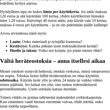
todellista hyötyä arjessa.
Hyödyllinen tapa on laskea
hinta per käyttökerta
. Jos takki maksaa
120 euroa ja sitä käytetään 100 kertaa, yhden käyttökerran hinnaksi
tulee 1,20 euroa. Halvempi 40 euron takki, jota käytät vain 10 kertaa,
maksaa 4 euroa per käyttökerta – ja on siis pidemmän päälle kalliimpi.
Arvoa arvioidessa mieti myös:
Laatu:
Onko materiaali ja työnjälki kunnossa?
Kestävyys:
Kuinka pitkään tuote todennäköisesti kestää?
Huolto ja takuu:
Voiko sen korjata, jos jotain menee rikki?
Vältä heräteostoksia – anna itsellesi aikaa
Monet ostokset syntyvät hetkessä, etenkin verkossa, missä ostoprosessi
on nopea. Tehokas keino hillitä heräteostoksia on ottaa käyttöön
odotusaika
. Kirjoita tuote ylös ja odota 24 tuntia tai vaikka viikko
ennen päätöstä. Jos haluat sen yhä, osto tuntuu todennäköisesti
perustellummalta. Usein ostohalu katoaa itsestään.
Toinen vinkki on poistaa tallennetut maksutiedot verkkokaupoista.
Kun ostaminen vaatii hieman enemmän vaivaa, ehdit miettiä, onko
tuote todella tarpeellinen.