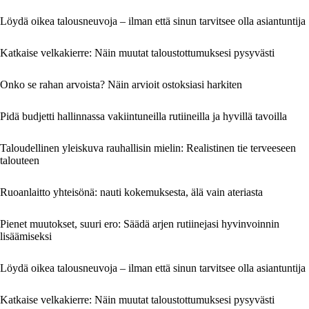
Löydä oikea talousneuvoja – ilman että sinun tarvitsee olla asiantuntija
Katkaise velkakierre: Näin muutat taloustottumuksesi pysyvästi
Onko se rahan arvoista? Näin arvioit ostoksiasi harkiten
Pidä budjetti hallinnassa vakiintuneilla rutiineilla ja hyvillä tavoilla
Taloudellinen yleiskuva rauhallisin mielin: Realistinen tie terveeseen
talouteen
Ruoanlaitto yhteisönä: nauti kokemuksesta, älä vain ateriasta
Pienet muutokset, suuri ero: Säädä arjen rutiinejasi hyvinvoinnin
lisäämiseksi
Löydä oikea talousneuvoja – ilman että sinun tarvitsee olla asiantuntija
Katkaise velkakierre: Näin muutat taloustottumuksesi pysyvästi