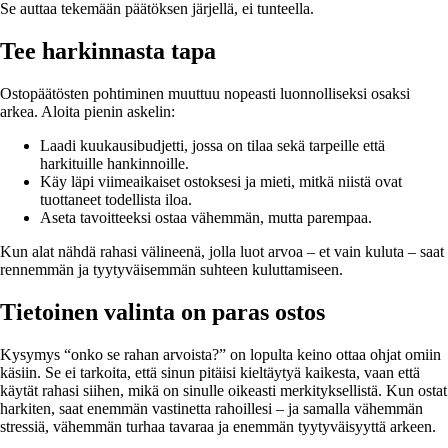
Se auttaa tekemään päätöksen järjellä, ei tunteella.
Tee harkinnasta tapa
Ostopäätösten pohtiminen muuttuu nopeasti luonnolliseksi osaksi
arkea. Aloita pienin askelin:
Laadi kuukausibudjetti, jossa on tilaa sekä tarpeille että
harkituille hankinnoille.
Käy läpi viimeaikaiset ostoksesi ja mieti, mitkä niistä ovat
tuottaneet todellista iloa.
Aseta tavoitteeksi ostaa vähemmän, mutta parempaa.
Kun alat nähdä rahasi välineenä, jolla luot arvoa – et vain kuluta – saat
rennemmän ja tyytyväisemmän suhteen kuluttamiseen.
Tietoinen valinta on paras ostos
Kysymys “onko se rahan arvoista?” on lopulta keino ottaa ohjat omiin
käsiin. Se ei tarkoita, että sinun pitäisi kieltäytyä kaikesta, vaan että
käytät rahasi siihen, mikä on sinulle oikeasti merkityksellistä. Kun ostat
harkiten, saat enemmän vastinetta rahoillesi – ja samalla vähemmän
stressiä, vähemmän turhaa tavaraa ja enemmän tyytyväisyyttä arkeen.