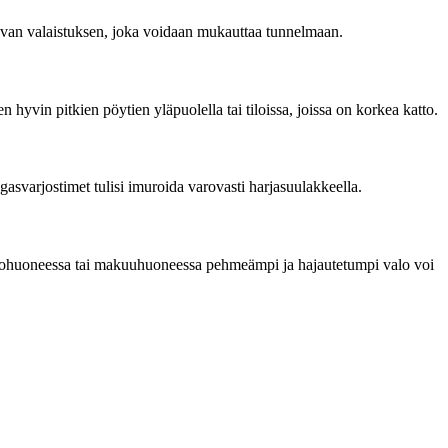
tavan valaistuksen, joka voidaan mukauttaa tunnelmaan.
n hyvin pitkien pöytien yläpuolella tai tiloissa, joissa on korkea katto.
gasvarjostimet tulisi imuroida varovasti harjasuulakkeella.
as olohuoneessa tai makuuhuoneessa pehmeämpi ja hajautetumpi valo voi