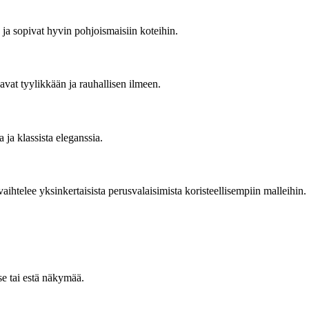
ja sopivat hyvin pohjoismaisiin koteihin.
avat tyylikkään ja rauhallisen ilmeen.
 ja klassista eleganssia.
aihtelee yksinkertaisista perusvalaisimista koristeellisempiin malleihin.
se tai estä näkymää.