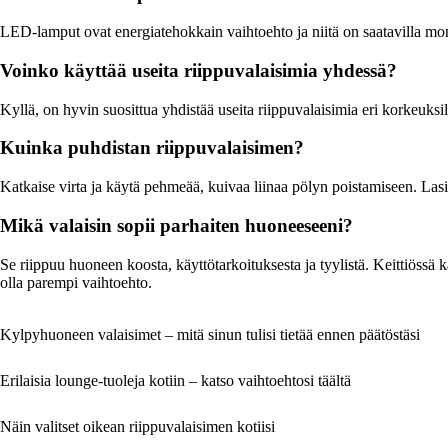
LED-lamput ovat energiatehokkain vaihtoehto ja niitä on saatavilla mo
Voinko käyttää useita riippuvalaisimia yhdessä?
Kyllä, on hyvin suosittua yhdistää useita riippuvalaisimia eri korkeuksil
Kuinka puhdistan riippuvalaisimen?
Katkaise virta ja käytä pehmeää, kuivaa liinaa pölyn poistamiseen. Lasi-
Mikä valaisin sopii parhaiten huoneeseeni?
Se riippuu huoneen koosta, käyttötarkoituksesta ja tyylistä. Keittiössä
olla parempi vaihtoehto.
Kylpyhuoneen valaisimet – mitä sinun tulisi tietää ennen päätöstäsi
Erilaisia lounge-tuoleja kotiin – katso vaihtoehtosi täältä
Näin valitset oikean riippuvalaisimen kotiisi