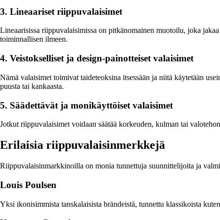
3. Lineaariset riippuvalaisimet
Lineaarisissa riippuvalaisimissa on pitkänomainen muotoilu, joka jakaa v
toiminnallisen ilmeen.
4. Veistokselliset ja design-painotteiset valaisimet
Nämä valaisimet toimivat taideteoksina itsessään ja niitä käytetään usein
puusta tai kankaasta.
5. Säädettävät ja monikäyttöiset valaisimet
Jotkut riippuvalaisimet voidaan säätää korkeuden, kulman tai valotehon s
Erilaisia riippuvalaisinmerkkejä
Riippuvalaisinmarkkinoilla on monia tunnettuja suunnittelijoita ja valmist
Louis Poulsen
Yksi ikonisimmista tanskalaisista brändeistä, tunnettu klassikoista kut