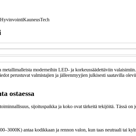
Hyvinvointi
Kauneus
Tech
i
- ja metallimalleista moderneihin LED- ja korkeussäädettäviin valaisimiin
edot perustuvat valmistajien ja jälleenmyyjien julkisesti saatavilla olevi
nta ostaessa
oiminnallisuus, sijoituspaikka ja koko ovat tärkeitä tekijöitä. Tässä on 
00–3000K) antaa kodikkaan ja rennon valon, kun taas neutraali tai kylm