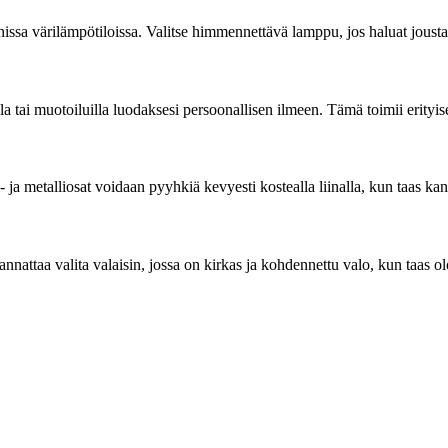
nissa värilämpötiloissa. Valitse himmennettävä lamppu, jos haluat jous
la tai muotoiluilla luodaksesi persoonallisen ilmeen. Tämä toimii erityise
 ja metalliosat voidaan pyyhkiä kevyesti kostealla liinalla, kun taas kan
 kannattaa valita valaisin, jossa on kirkas ja kohdennettu valo, kun ta