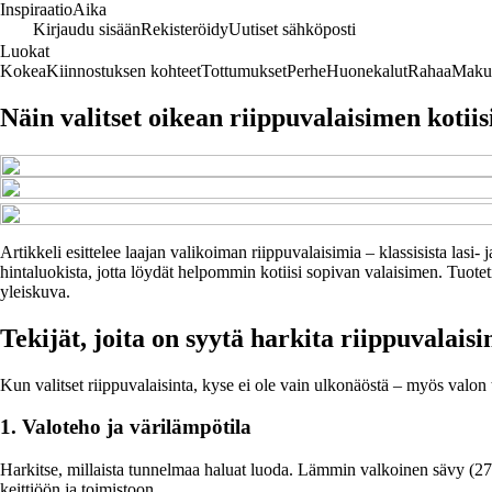
Inspiraatio
Aika
Kirjaudu sisään
Rekisteröidy
Uutiset sähköposti
Luokat
Kokea
Kiinnostuksen kohteet
Tottumukset
Perhe
Huonekalut
Rahaa
Maku
Näin valitset oikean riippuvalaisimen kotiis
Artikkeli esittelee laajan valikoiman riippuvalaisimia – klassisista lasi
hintaluokista, jotta löydät helpommin kotiisi sopivan valaisimen. Tuoteti
yleiskuva.
Tekijät, joita on syytä harkita riippuvalaisi
Kun valitset riippuvalaisinta, kyse ei ole vain ulkonäöstä – myös valon t
1. Valoteho ja värilämpötila
Harkitse, millaista tunnelmaa haluat luoda. Lämmin valkoinen sävy (27
keittiöön ja toimistoon.