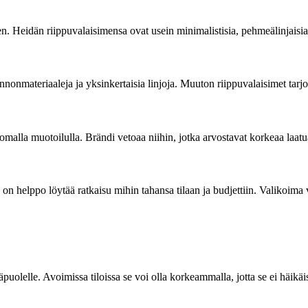
 Heidän riippuvalaisimensa ovat usein minimalistisia, pehmeälinjaisia 
onmateriaaleja ja yksinkertaisia linjoja. Muuton riippuvalaisimet tarjo
tomalla muotoilulla. Brändi vetoaa niihin, jotka arvostavat korkeaa laatua
on helppo löytää ratkaisu mihin tahansa tilaan ja budjettiin. Valikoima v
uolelle. Avoimissa tiloissa se voi olla korkeammalla, jotta se ei häikäi