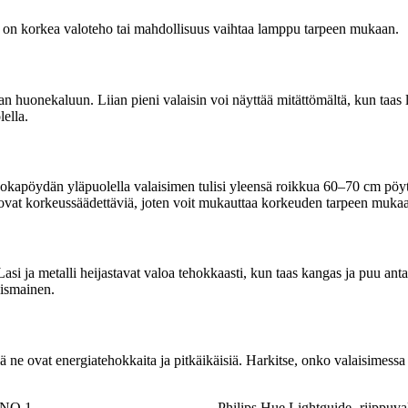
ossa on korkea valoteho tai mahdollisuus vaihtaa lamppu tarpeen mukaan.
 huonekaluun. Liian pieni valaisin voi näyttää mitättömältä, kun taas lii
ella.
okapöydän yläpuolella valaisimen tulisi yleensä roikkua 60–70 cm pöytät
ovat korkeussäädettäviä, joten voit mukauttaa korkeuden tarpeen muka
 Lasi ja metalli heijastavat valoa tehokkaasti, kun taas kangas ja puu 
oismainen.
 ne ovat energiatehokkaita ja pitkäikäisiä. Harkitse, onko valaisimess
NO 1
Philips Hue Lightguide -riippuva