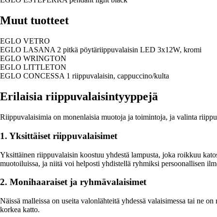
Muut tuotteet
EGLO VETRO
EGLO LASANA 2 pitkä pöytäriippuvalaisin LED 3x12W, kromi
EGLO WRINGTON
EGLO LITTLETON
EGLO CONCESSA 1 riippuvalaisin, cappuccino/kulta
Erilaisia riippuvalaisintyyppejä
Riippuvalaisimia on monenlaisia muotoja ja toimintoja, ja valinta riippuu 
1. Yksittäiset riippuvalaisimet
Yksittäinen riippuvalaisin koostuu yhdestä lampusta, joka roikkuu katost
muotoiluissa, ja niitä voi helposti yhdistellä ryhmiksi persoonallisen il
2. Monihaaraiset ja ryhmävalaisimet
Näissä malleissa on useita valonlähteitä yhdessä valaisimessa tai ne on r
korkea katto.