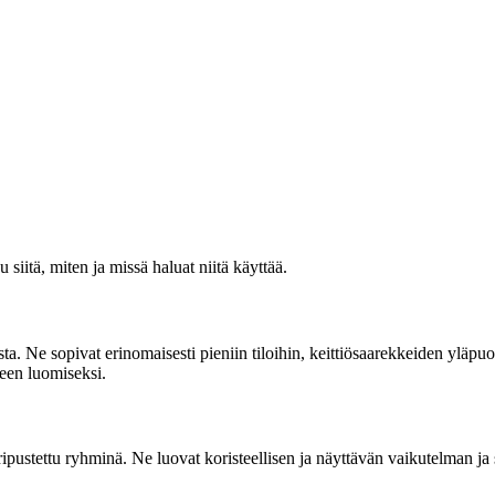
siitä, miten ja missä haluat niitä käyttää.
a. Ne sopivat erinomaisesti pieniin tiloihin, keittiösaarekkeiden yläpuol
meen luomiseksi.
ipustettu ryhminä. Ne luovat koristeellisen ja näyttävän vaikutelman ja s