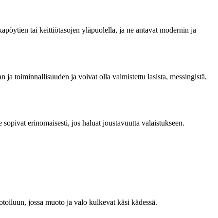
apöytien tai keittiötasojen yläpuolella, ja ne antavat modernin ja
 ja toiminnallisuuden ja voivat olla valmistettu lasista, messingistä,
 sopivat erinomaisesti, jos haluat joustavuutta valaistukseen.
otoiluun, jossa muoto ja valo kulkevat käsi kädessä.