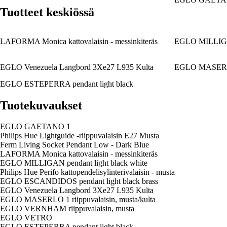
Tuotteet keskiössä
LAFORMA Monica kattovalaisin - messinkiteräs
EGLO MILLIGAN 
EGLO Venezuela Langbord 3Xe27 L935 Kulta
EGLO MASERLO 1
EGLO ESTEPERRA pendant light black
Tuotekuvaukset
EGLO GAETANO 1
Philips Hue Lightguide -riippuvalaisin E27 Musta
Ferm Living Socket Pendant Low - Dark Blue
LAFORMA Monica kattovalaisin - messinkiteräs
EGLO MILLIGAN pendant light black white
Philips Hue Perifo kattopendelisylinterivalaisin - musta
EGLO ESCANDIDOS pendant light black brass
EGLO Venezuela Langbord 3Xe27 L935 Kulta
EGLO MASERLO 1 riippuvalaisin, musta/kulta
EGLO VERNHAM riippuvalaisin, musta
EGLO VETRO
EGLO ESTEPERRA pendant light black