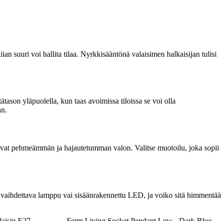
an suuri voi hallita tilaa. Nyrkkisääntönä valaisimen halkaisijan tulisi
ason yläpuolella, kun taas avoimissa tiloissa se voi olla
an.
antavat pehmeämmän ja hajautetumman valon. Valitse muotoilu, joka sopii
a vaihdettava lamppu vai sisäänrakennettu LED, ja voiko sitä himmentää
laisin E27
Ferm Living Socket Pendant Low - Dark Blue