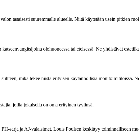
alon tasaisesti suuremmalle alueelle. Niitä käytetään usein pitkien ruok
 katseenvangitsijoina olohuoneessa tai eteisessä. Ne yhdistävät estetiikan
uhteen, mikä tekee niistä erityisen käytännöllisiä monitoimitiloissa. Ne
ajia, joilla jokaisella on oma erityinen tyylinsä.
en PH-sarja ja AJ-valaisimet. Louis Poulsen keskittyy toiminnalliseen mu