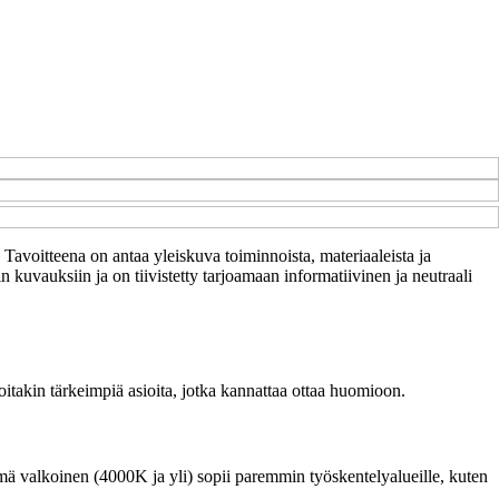
. Tavoitteena on antaa yleiskuva toiminnoista, materiaaleista ja
in kuvauksiin ja on tiivistetty tarjoamaan informatiivinen ja neutraali
joitakin tärkeimpiä asioita, jotka kannattaa ottaa huomioon.
ä valkoinen (4000K ja yli) sopii paremmin työskentelyalueille, kuten