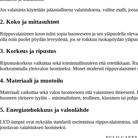
Jos valaisinta käytetään pääasiallisena valaistuksena, valitse malli, j
2. Koko ja mittasuhteet
Riippuvalaisimen koon tulisi sopia huoneeseen ja sen yläpuolella olevaan
olla noin puolet pöydän leveydestä, jos se roikkuu ruokapöydän yläpuol
3. Korkeus ja ripustus
Ripustuskorkeus vaikuttaa sekä toiminnallisuuteen että estetiikkaan. Ru
korkeammalla yleisvalon luomiseksi. Monet modernit riippuvalaisimet 
4. Materiaali ja muotoilu
Materiaali vaikuttaa sekä valon luonteeseen että valaisimen ilmeeseen.
huoneen yleiseen tyyliin – minimalistinen, teollinen, klassinen tai pohj
5. Energiatehokkuus ja valonlähde
LED-lamput ovat nykyään standardi useimmissa riippuvalaisimissa, sillä
joustavan valaistuksen luomiseksi.
EGLO GAETA