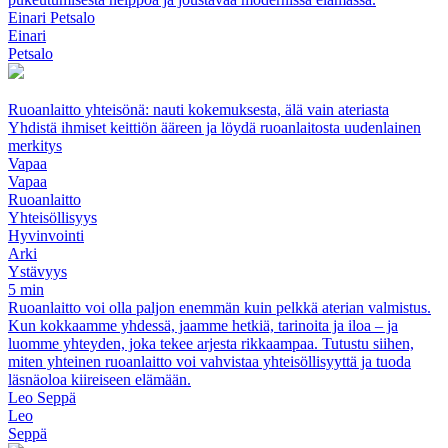
Einari Petsalo
Einari
Petsalo
Ruoanlaitto yhteisönä: nauti kokemuksesta, älä vain ateriasta
Yhdistä ihmiset keittiön ääreen ja löydä ruoanlaitosta uudenlainen
merkitys
Vapaa
Vapaa
Ruoanlaitto
Yhteisöllisyys
Hyvinvointi
Arki
Ystävyys
5 min
Ruoanlaitto voi olla paljon enemmän kuin pelkkä aterian valmistus.
Kun kokkaamme yhdessä, jaamme hetkiä, tarinoita ja iloa – ja
luomme yhteyden, joka tekee arjesta rikkaampaa. Tutustu siihen,
miten yhteinen ruoanlaitto voi vahvistaa yhteisöllisyyttä ja tuoda
läsnäoloa kiireiseen elämään.
Leo Seppä
Leo
Seppä