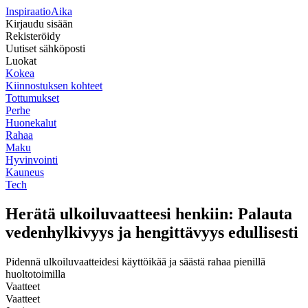
Inspiraatio
Aika
Kirjaudu sisään
Rekisteröidy
Uutiset sähköposti
Luokat
Kokea
Kiinnostuksen kohteet
Tottumukset
Perhe
Huonekalut
Rahaa
Maku
Hyvinvointi
Kauneus
Tech
Herätä ulkoiluvaatteesi henkiin: Palauta
vedenhylkivyys ja hengittävyys edullisesti
Pidennä ulkoiluvaatteidesi käyttöikää ja säästä rahaa pienillä
huoltotoimilla
Vaatteet
Vaatteet