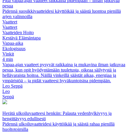
Pidä vapaa-ajan vaatteet raikkaina pidempään – ilman jatkuvaa
pesua
Pidennä suosikkivaatteidesi käyttöikää ja säästä luontoa pienillä
arjen valinnoilla
Vaatteet
Vaatteet
Vaatteiden Hoito
Kestävä Elämäntapa
Vapaa-aika
Ekologisuus
Vinkit
4 min
Vapaa-ajan vaatteet pysyvät raikkaina ja mukavina ilman jatkuvaa
pesua, kun opit hyödyntämään tuuletusta, oikeaa säilytystä ja
hellävaraista hoitoa. Näillä vinkeillä säästät aikaa, energiaa ja
ympäristöä – ja pidät vaatteesi hyväkuntoisina pidempään.
Leo Seppä
Leo
Seppä
Herätä ulkoiluvaatteesi henkiin: Palauta vedenhylkivyys ja
hengittävyys edullisesti
Pidennä ulkoiluvaatteidesi käyttöikää ja säästä rahaa pienillä
huoltotoimilla