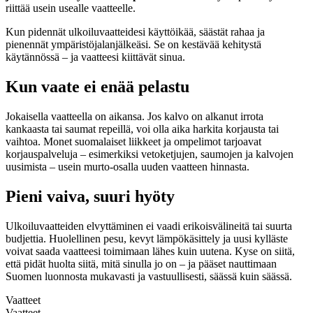
riittää usein usealle vaatteelle.
Kun pidennät ulkoiluvaatteidesi käyttöikää, säästät rahaa ja
pienennät ympäristöjalanjälkeäsi. Se on kestävää kehitystä
käytännössä – ja vaatteesi kiittävät sinua.
Kun vaate ei enää pelastu
Jokaisella vaatteella on aikansa. Jos kalvo on alkanut irrota
kankaasta tai saumat repeillä, voi olla aika harkita korjausta tai
vaihtoa. Monet suomalaiset liikkeet ja ompelimot tarjoavat
korjauspalveluja – esimerkiksi vetoketjujen, saumojen ja kalvojen
uusimista – usein murto-osalla uuden vaatteen hinnasta.
Pieni vaiva, suuri hyöty
Ulkoiluvaatteiden elvyttäminen ei vaadi erikoisvälineitä tai suurta
budjettia. Huolellinen pesu, kevyt lämpökäsittely ja uusi kylläste
voivat saada vaatteesi toimimaan lähes kuin uutena. Kyse on siitä,
että pidät huolta siitä, mitä sinulla jo on – ja pääset nauttimaan
Suomen luonnosta mukavasti ja vastuullisesti, säässä kuin säässä.
Vaatteet
Vaatteet