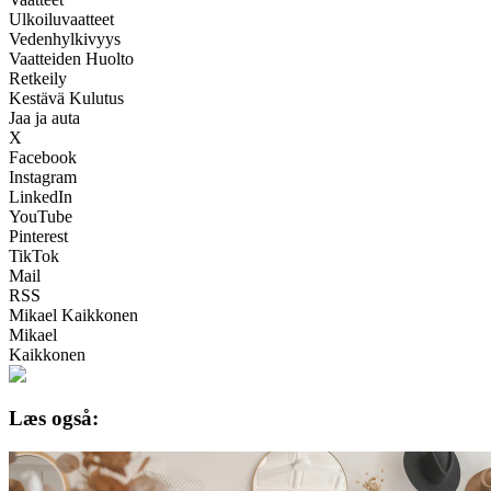
Ulkoiluvaatteet
Vedenhylkivyys
Vaatteiden Huolto
Retkeily
Kestävä Kulutus
Jaa ja auta
X
Facebook
Instagram
LinkedIn
YouTube
Pinterest
TikTok
Mail
RSS
Mikael Kaikkonen
Mikael
Kaikkonen
Læs også: