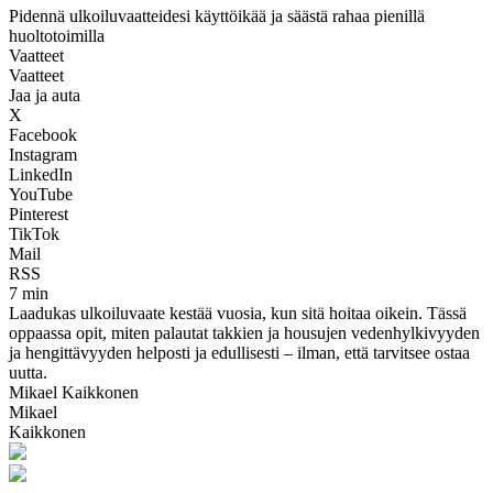
Pidennä ulkoiluvaatteidesi käyttöikää ja säästä rahaa pienillä
huoltotoimilla
Vaatteet
Vaatteet
Jaa ja auta
X
Facebook
Instagram
LinkedIn
YouTube
Pinterest
TikTok
Mail
RSS
7 min
Laadukas ulkoiluvaate kestää vuosia, kun sitä hoitaa oikein. Tässä
oppaassa opit, miten palautat takkien ja housujen vedenhylkivyyden
ja hengittävyyden helposti ja edullisesti – ilman, että tarvitsee ostaa
uutta.
Mikael Kaikkonen
Mikael
Kaikkonen