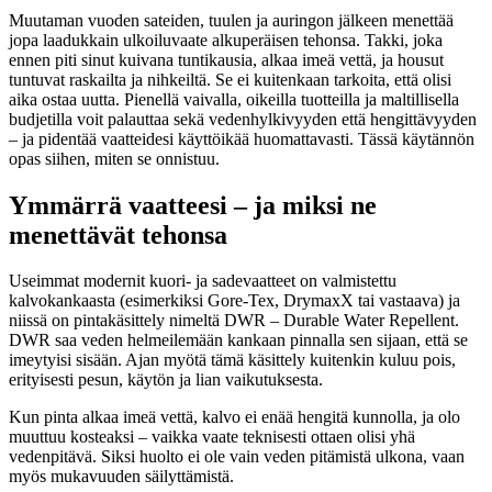
Muutaman vuoden sateiden, tuulen ja auringon jälkeen menettää
jopa laadukkain ulkoiluvaate alkuperäisen tehonsa. Takki, joka
ennen piti sinut kuivana tuntikausia, alkaa imeä vettä, ja housut
tuntuvat raskailta ja nihkeiltä. Se ei kuitenkaan tarkoita, että olisi
aika ostaa uutta. Pienellä vaivalla, oikeilla tuotteilla ja maltillisella
budjetilla voit palauttaa sekä vedenhylkivyyden että hengittävyyden
– ja pidentää vaatteidesi käyttöikää huomattavasti. Tässä käytännön
opas siihen, miten se onnistuu.
Ymmärrä vaatteesi – ja miksi ne
menettävät tehonsa
Useimmat modernit kuori- ja sadevaatteet on valmistettu
kalvokankaasta (esimerkiksi Gore-Tex, DrymaxX tai vastaava) ja
niissä on pintakäsittely nimeltä DWR – Durable Water Repellent.
DWR saa veden helmeilemään kankaan pinnalla sen sijaan, että se
imeytyisi sisään. Ajan myötä tämä käsittely kuitenkin kuluu pois,
erityisesti pesun, käytön ja lian vaikutuksesta.
Kun pinta alkaa imeä vettä, kalvo ei enää hengitä kunnolla, ja olo
muuttuu kosteaksi – vaikka vaate teknisesti ottaen olisi yhä
vedenpitävä. Siksi huolto ei ole vain veden pitämistä ulkona, vaan
myös mukavuuden säilyttämistä.