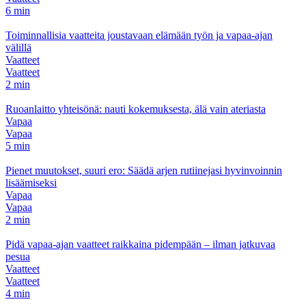
6 min
Toiminnallisia vaatteita joustavaan elämään työn ja vapaa-ajan
välillä
Vaatteet
Vaatteet
2 min
Ruoanlaitto yhteisönä: nauti kokemuksesta, älä vain ateriasta
Vapaa
Vapaa
5 min
Pienet muutokset, suuri ero: Säädä arjen rutiinejasi hyvinvoinnin
lisäämiseksi
Vapaa
Vapaa
2 min
Pidä vapaa-ajan vaatteet raikkaina pidempään – ilman jatkuvaa
pesua
Vaatteet
Vaatteet
4 min