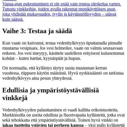
Vapaa-ajan pukeutuminen ei ole enää vain rentoa oleskelua varten.
Tutustu vinkkeihin, joiden avulla rakennat monikäyttöisen asun,
joka yhdistää mukavuuden, tyylin ja käytännöllisyyden – säässä
kuin säässä.
Vaihe 3: Testaa ja säädä
Kun vaate on kuivunut, testaa vedenhylkivyys tiputtamalla pinnalle
muutama vesipisara. Jos vesi helmeilee, vaate on valmis seuraavaan
retkeen. Jos vesi imeytyy, käsittele uudelleen erityisesti kuluneimmat
kohdat – kuten hartiat, kyynärpäät ja hupun.
On normaalia, että kyllästys täytyy uusia muutaman kerran
vuodessa, riippuen käytön määrästä. Hyvä nyrkkisääntö on tarkistaa
vedenhylkivyys aina pesun yhteydessä.
Edullisia ja ympäristöystävällisiä
vinkkejä
Vedenhylkivyyden palauttaminen ei vaadi kalliita erikoistuotteita.
Markkinoilla on useita edullisia ja fluorivapaita kyllästeitä, jotka ovat
sekä tehokkaita että ympäristöystävällisiä. Toinen hyvä vinkki on
jakaa tuotteita ystävien tai perheen kanssa
– yksi pullo kyllästettä