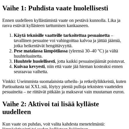
Vaihe 1: Puhdista vaate huolellisesti
Ennen uudelleen kyllästämistä vaate on pestävä kunnolla. Lika ja
rasva estävät kyllästeen tarttumisen kankaaseen.
Käytä teknisille vaatteille tarkoitettua pesuainetta
–
tavallinen pesuaine voi vahingoittaa kalvoa ja jättää jäämiä,
jotka heikentävät hengittävyyttä.
Pese matalassa lämpötilassa
(yleensä 30–40 °C) ja vältä
huuhteluainetta.
Huuhtele huolellisesti
, jotta kaikki pesuainejäämät poistuvat.
Kuivaa kevyesti
, niin että vaate jää hieman kosteaksi ennen
seuraavaa vaihetta.
Vinkki: Useimmista suomalaisista urheilu- ja retkeilyliikkeistä, kuten
Partioaitasta tai XXL:stä, löytyy pieniä pulloja teknisten vaatteiden
pesuaineita – ne riittävät pitkään ja maksavat vain muutaman euron.
Vaihe 2: Aktivoi tai lisää kylläste
uudelleen
Kun vaate on puhdas, voit valita kahdesta menetelmästä: