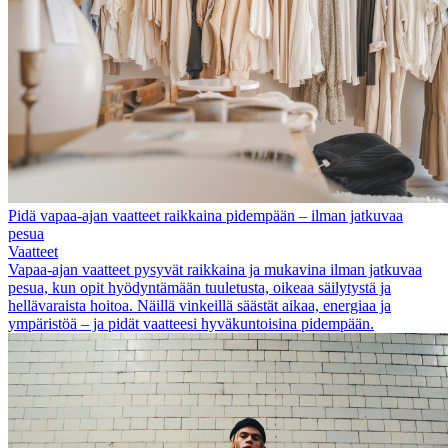
Pidä vapaa-ajan vaatteet raikkaina pidempään – ilman jatkuvaa
pesua
Vaatteet
Vapaa-ajan vaatteet pysyvät raikkaina ja mukavina ilman jatkuvaa
pesua, kun opit hyödyntämään tuuletusta, oikeaa säilytystä ja
hellävaraista hoitoa. Näillä vinkeillä säästät aikaa, energiaa ja
ympäristöä – ja pidät vaatteesi hyväkuntoisina pidempään.