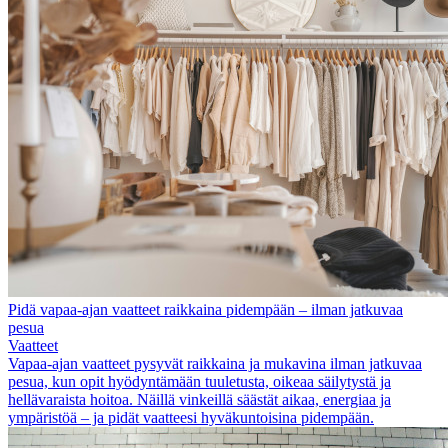
Pidä vapaa-ajan vaatteet raikkaina pidempään – ilman jatkuvaa
pesua
Vaatteet
Vapaa-ajan vaatteet pysyvät raikkaina ja mukavina ilman jatkuvaa
pesua, kun opit hyödyntämään tuuletusta, oikeaa säilytystä ja
hellävaraista hoitoa. Näillä vinkeillä säästät aikaa, energiaa ja
ympäristöä – ja pidät vaatteesi hyväkuntoisina pidempään.