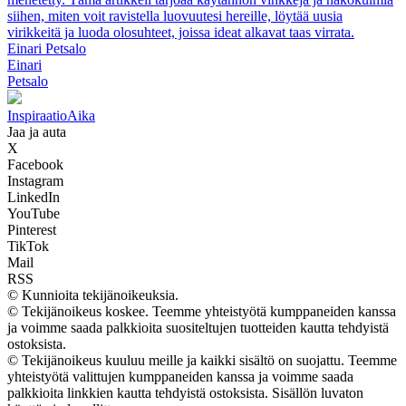
siihen, miten voit ravistella luovuutesi hereille, löytää uusia
virikkeitä ja luoda olosuhteet, joissa ideat alkavat taas virrata.
Einari Petsalo
Einari
Petsalo
Inspiraatio
Aika
Jaa ja auta
X
Facebook
Instagram
LinkedIn
YouTube
Pinterest
TikTok
Mail
RSS
© Kunnioita tekijänoikeuksia.
© Tekijänoikeus koskee. Teemme yhteistyötä kumppaneiden kanssa
ja voimme saada palkkioita suositeltujen tuotteiden kautta tehdyistä
ostoksista.
© Tekijänoikeus kuuluu meille ja kaikki sisältö on suojattu. Teemme
yhteistyötä valittujen kumppaneiden kanssa ja voimme saada
palkkioita linkkien kautta tehdyistä ostoksista. Sisällön luvaton