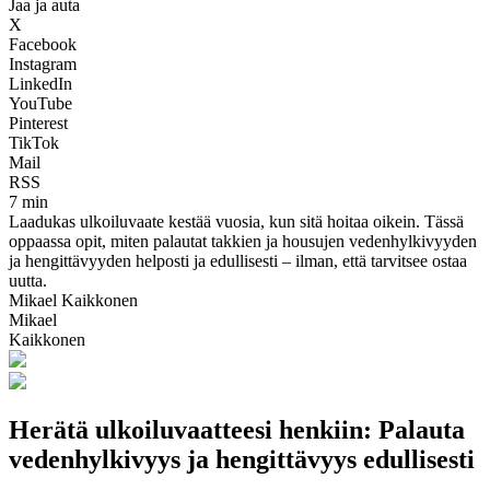
Jaa ja auta
X
Facebook
Instagram
LinkedIn
YouTube
Pinterest
TikTok
Mail
RSS
7 min
Laadukas ulkoiluvaate kestää vuosia, kun sitä hoitaa oikein. Tässä
oppaassa opit, miten palautat takkien ja housujen vedenhylkivyyden
ja hengittävyyden helposti ja edullisesti – ilman, että tarvitsee ostaa
uutta.
Mikael Kaikkonen
Mikael
Kaikkonen
Herätä ulkoiluvaatteesi henkiin: Palauta
vedenhylkivyys ja hengittävyys edullisesti