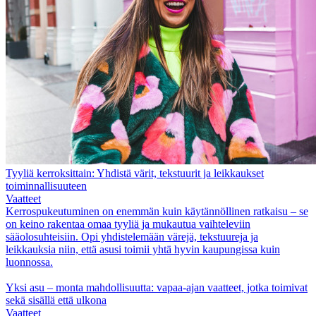
Tyyliä kerroksittain: Yhdistä värit, tekstuurit ja leikkaukset
toiminnallisuuteen
Vaatteet
Kerrospukeutuminen on enemmän kuin käytännöllinen ratkaisu – se
on keino rakentaa omaa tyyliä ja mukautua vaihteleviin
sääolosuhteisiin. Opi yhdistelemään värejä, tekstuureja ja
leikkauksia niin, että asusi toimii yhtä hyvin kaupungissa kuin
luonnossa.
Yksi asu – monta mahdollisuutta: vapaa-ajan vaatteet, jotka toimivat
sekä sisällä että ulkona
Vaatteet