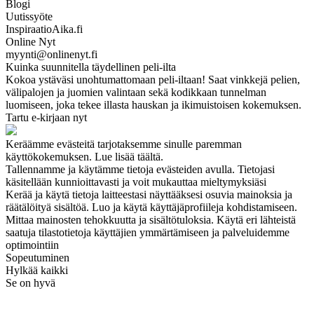
Blogi
Uutissyöte
InspiraatioAika.fi
Online Nyt
myynti@onlinenyt.fi
Kuinka suunnitella täydellinen peli-ilta
Kokoa ystäväsi unohtumattomaan peli-iltaan! Saat vinkkejä pelien,
välipalojen ja juomien valintaan sekä kodikkaan tunnelman
luomiseen, joka tekee illasta hauskan ja ikimuistoisen kokemuksen.
Tartu e-kirjaan nyt
Keräämme evästeitä tarjotaksemme sinulle paremman
käyttökokemuksen. Lue lisää täältä.
Tallennamme ja käytämme tietoja evästeiden avulla. Tietojasi
käsitellään kunnioittavasti ja voit mukauttaa mieltymyksiäsi
Kerää ja käytä tietoja laitteestasi näyttääksesi osuvia mainoksia ja
räätälöityä sisältöä. Luo ja käytä käyttäjäprofiileja kohdistamiseen.
Mittaa mainosten tehokkuutta ja sisältötuloksia. Käytä eri lähteistä
saatuja tilastotietoja käyttäjien ymmärtämiseen ja palveluidemme
optimointiin
Sopeutuminen
Hylkää kaikki
Se on hyvä