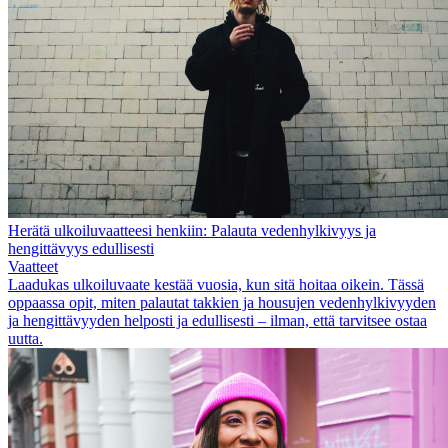
Herätä ulkoiluvaatteesi henkiin: Palauta vedenhylkivyys ja
hengittävyys edullisesti
Vaatteet
Laadukas ulkoiluvaate kestää vuosia, kun sitä hoitaa oikein. Tässä
oppaassa opit, miten palautat takkien ja housujen vedenhylkivyyden
ja hengittävyyden helposti ja edullisesti – ilman, että tarvitsee ostaa
uutta.