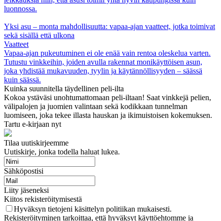
luonnossa.
Yksi asu – monta mahdollisuutta: vapaa-ajan vaatteet, jotka toimivat
sekä sisällä että ulkona
Vaatteet
Vapaa-ajan pukeutuminen ei ole enää vain rentoa oleskelua varten.
Tutustu vinkkeihin, joiden avulla rakennat monikäyttöisen asun,
joka yhdistää mukavuuden, tyylin ja käytännöllisyyden – säässä
kuin säässä.
Kuinka suunnitella täydellinen peli-ilta
Kokoa ystäväsi unohtumattomaan peli-iltaan! Saat vinkkejä pelien,
välipalojen ja juomien valintaan sekä kodikkaan tunnelman
luomiseen, joka tekee illasta hauskan ja ikimuistoisen kokemuksen.
Tartu e-kirjaan nyt
Tilaa uutiskirjeemme
Uutiskirje, jonka todella haluat lukea.
Sähköpostisi
Liity jäseneksi
Kiitos rekisteröitymisestä
Hyväksyn tietojeni käsittelyn politiikan mukaisesti.
Rekisteröityminen tarkoittaa, että hyväksyt käyttöehtomme ja