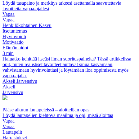
Löydä tasapaino ja merkitys arkeesi asettamalla saavutettavia
tavoitteita vapaa-ajallesi
Vapaa
Vapaa
Henkilökohtainen Kasvu
Itsetuntemus
Hyvinvointi
Motivaatio
Elämäntaidot
3 min
Haluatko kehittää itseäsi ilman suorituspaineita? Tässä artikkelissa
opit, miten realistiset tavoitteet auttavat sinua kasvamaan,
vahvistamaan hyvinvointiasi ja löytämään iloa oppimisesta myös
vapaa-ajalla.
Akseli Järvensivu
Akseli
Järvensivu
Pääse alkuun lautapeleissä – aloittelijan opas
Löydä lautapelien kiehtova maailma ja opi, mistä aloittaa
Vapaa
Vapaa
Lautapelit
Harrastukset