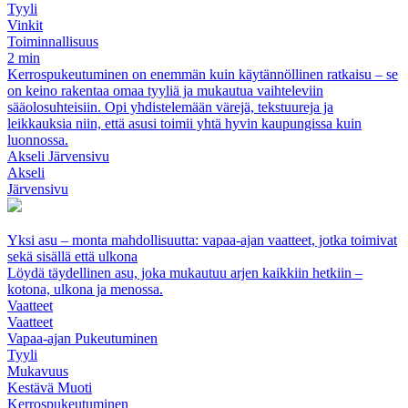
Tyyli
Vinkit
Toiminnallisuus
2 min
Kerrospukeutuminen on enemmän kuin käytännöllinen ratkaisu – se
on keino rakentaa omaa tyyliä ja mukautua vaihteleviin
sääolosuhteisiin. Opi yhdistelemään värejä, tekstuureja ja
leikkauksia niin, että asusi toimii yhtä hyvin kaupungissa kuin
luonnossa.
Akseli Järvensivu
Akseli
Järvensivu
Yksi asu – monta mahdollisuutta: vapaa-ajan vaatteet, jotka toimivat
sekä sisällä että ulkona
Löydä täydellinen asu, joka mukautuu arjen kaikkiin hetkiin –
kotona, ulkona ja menossa.
Vaatteet
Vaatteet
Vapaa-ajan Pukeutuminen
Tyyli
Mukavuus
Kestävä Muoti
Kerrospukeutuminen