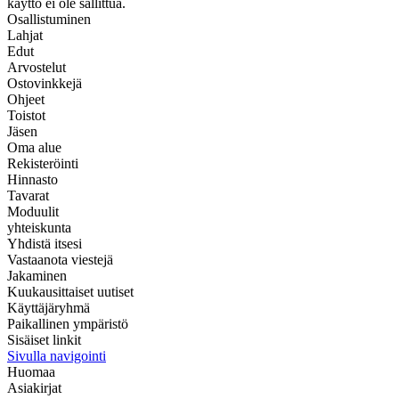
käyttö ei ole sallittua.
Osallistuminen
Lahjat
Edut
Arvostelut
Ostovinkkejä
Ohjeet
Toistot
Jäsen
Oma alue
Rekisteröinti
Hinnasto
Tavarat
Moduulit
yhteiskunta
Yhdistä itsesi
Vastaanota viestejä
Jakaminen
Kuukausittaiset uutiset
Käyttäjäryhmä
Paikallinen ympäristö
Sisäiset linkit
Sivulla navigointi
Huomaa
Asiakirjat