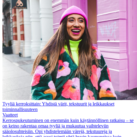
Tyyliä kerroksittain: Yhdistä värit, tekstuurit ja leikkaukset
toiminnallisuuteen
Vaatteet
Kerrospukeutuminen on enemmän kuin käytännöllinen ratkaisu – se
on keino rakentaa omaa tyyliä ja mukautua vaihteleviin
sääolosuhteisiin. Opi yhdistelemään värejä, tekstuureja ja
leikkauksia niin, että asusi toimii yhtä hyvin kaupungissa kuin