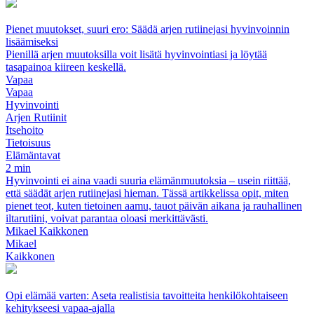
Pienet muutokset, suuri ero: Säädä arjen rutiinejasi hyvinvoinnin
lisäämiseksi
Pienillä arjen muutoksilla voit lisätä hyvinvointiasi ja löytää
tasapainoa kiireen keskellä.
Vapaa
Vapaa
Hyvinvointi
Arjen Rutiinit
Itsehoito
Tietoisuus
Elämäntavat
2 min
Hyvinvointi ei aina vaadi suuria elämänmuutoksia – usein riittää,
että säädät arjen rutiinejasi hieman. Tässä artikkelissa opit, miten
pienet teot, kuten tietoinen aamu, tauot päivän aikana ja rauhallinen
iltarutiini, voivat parantaa oloasi merkittävästi.
Mikael Kaikkonen
Mikael
Kaikkonen
Opi elämää varten: Aseta realistisia tavoitteita henkilökohtaiseen
kehitykseesi vapaa-ajalla