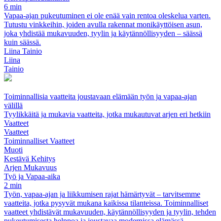
6 min
Vapaa-ajan pukeutuminen ei ole enää vain rentoa oleskelua varten.
Tutustu vinkkeihin, joiden avulla rakennat monikäyttöisen asun,
joka yhdistää mukavuuden, tyylin ja käytännöllisyyden – säässä
kuin säässä.
Liina Tainio
Liina
Tainio
Toiminnallisia vaatteita joustavaan elämään työn ja vapaa-ajan
välillä
Tyylikkäitä ja mukavia vaatteita, jotka mukautuvat arjen eri hetkiin
Vaatteet
Vaatteet
Toiminnalliset Vaatteet
Muoti
Kestävä Kehitys
Arjen Mukavuus
Työ ja Vapaa-aika
2 min
Työn, vapaa-ajan ja liikkumisen rajat hämärtyvät – tarvitsemme
vaatteita, jotka pysyvät mukana kaikissa tilanteissa. Toiminnalliset
vaatteet yhdistävät mukavuuden, käytännöllisyyden ja tyylin, tehden
pukeutumisesta helppoa ja joustavaa modernissa elämässä.