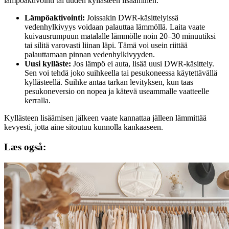
lämpöaktivointi tai uuden kyllästeen lisääminen.
Lämpöaktivointi:
Joissakin DWR-käsittelyissä
vedenhylkivyys voidaan palauttaa lämmöllä. Laita vaate
kuivausrumpuun matalalle lämmölle noin 20–30 minuutiksi
tai silitä varovasti liinan läpi. Tämä voi usein riittää
palauttamaan pinnan vedenhylkivyyden.
Uusi kylläste:
Jos lämpö ei auta, lisää uusi DWR-käsittely.
Sen voi tehdä joko suihkeella tai pesukoneessa käytettävällä
kyllästeellä. Suihke antaa tarkan levityksen, kun taas
pesukoneversio on nopea ja kätevä useammalle vaatteelle
kerralla.
Kyllästeen lisäämisen jälkeen vaate kannattaa jälleen lämmittää
kevyesti, jotta aine sitoutuu kunnolla kankaaseen.
Læs også: