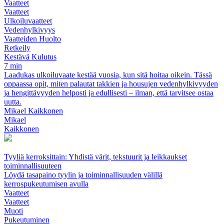
Vaatteet
Vaatteet
Ulkoiluvaatteet
Vedenhylkivyys
Vaatteiden Huolto
Retkeily
Kestävä Kulutus
7 min
Laadukas ulkoiluvaate kestää vuosia, kun sitä hoitaa oikein. Tässä
oppaassa opit, miten palautat takkien ja housujen vedenhylkivyyden
ja hengittävyyden helposti ja edullisesti – ilman, että tarvitsee ostaa
uutta.
Mikael Kaikkonen
Mikael
Kaikkonen
Tyyliä kerroksittain: Yhdistä värit, tekstuurit ja leikkaukset
toiminnallisuuteen
Löydä tasapaino tyylin ja toiminnallisuuden välillä
kerrospukeutumisen avulla
Vaatteet
Vaatteet
Muoti
Pukeutuminen