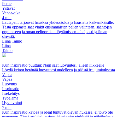
Perhe
Ystävät
Vapaa-aika
4 min
Lautapelit tarjoavat hauskaa yhdessäoloa ja haastetta kaikenikäisille.
Tästä oppaasta saat vinkit ensimmäisten pelien valintaan, sääntöjen
oppimiseen ja oman peliporukan löytämiseen – helposti ja ilman
stressiä.
Liina Tainio
Liina
Tainio
Kun inspiraatio puuttuu: Näin saat luovuutesi jälleen liikkeelle
Löydä keinot herättää luovuutesi uudelleen ja päästä irti jumituksesta
Vapaa
Vapaa
Luovuus
Inspiraatio
Itsekehitys
Työelämä
Hyvinvointi
7 min
Kun inspiraatio katoaa ja ideat tuntuvat olevan hukassa, ei toivo ole
menetetty. Tämä artikkeli tarjoaa käytännön vinkkejä ja näkökulmia