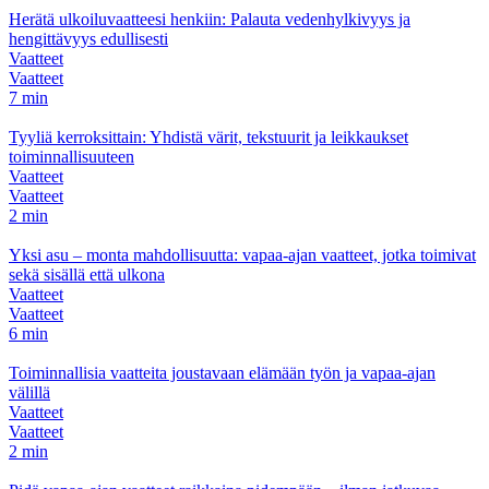
Herätä ulkoiluvaatteesi henkiin: Palauta vedenhylkivyys ja
hengittävyys edullisesti
Vaatteet
Vaatteet
7 min
Tyyliä kerroksittain: Yhdistä värit, tekstuurit ja leikkaukset
toiminnallisuuteen
Vaatteet
Vaatteet
2 min
Yksi asu – monta mahdollisuutta: vapaa-ajan vaatteet, jotka toimivat
sekä sisällä että ulkona
Vaatteet
Vaatteet
6 min
Toiminnallisia vaatteita joustavaan elämään työn ja vapaa-ajan
välillä
Vaatteet
Vaatteet
2 min