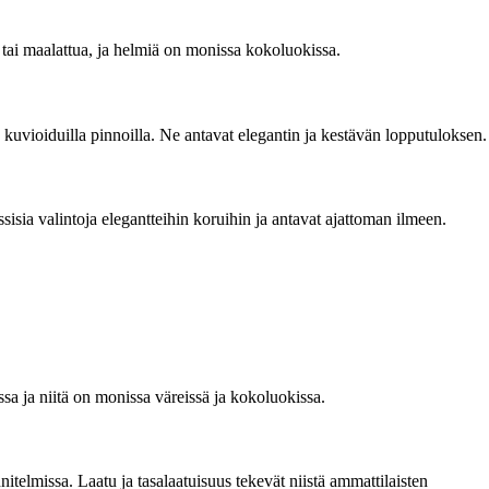
 tai maalattua, ja helmiä on monissa kokoluokissa.
ä kuvioiduilla pinnoilla. Ne antavat elegantin ja kestävän lopputuloksen.
isia valintoja elegantteihin koruihin ja antavat ajattoman ilmeen.
ssa ja niitä on monissa väreissä ja kokoluokissa.
itelmissa. Laatu ja tasalaatuisuus tekevät niistä ammattilaisten