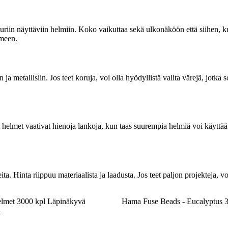
in näyttäviin helmiin. Koko vaikuttaa sekä ulkonäköön että siihen, kui
lmeen.
in ja metallisiin. Jos teet koruja, voi olla hyödyllistä valita värejä, jotka
t helmet vaativat hienoja lankoja, kun taas suurempia helmiä voi käyttä
ita. Hinta riippuu materiaalista ja laadusta. Jos teet paljon projekteja,
met 3000 kpl Läpinäkyvä
Hama Fuse Beads - Eucalyptus 
4