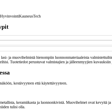
Hyvinvointi
Kauneus
Tech
ypit
sta lasi- ja muovihelmistä hienompiin luonnonmateriaaleista valmistettui
hisi. Tuotetiedot perustuvat valmistajien ja jälleenmyyjien kuvauksiin ja
essa
konäköön, kestävyyteen että käytettävyyteen.
metallista, keramiikasta ja luonnonkivistä. Muovihelmet ovat kevyitä ja s
iden tulisi olla.