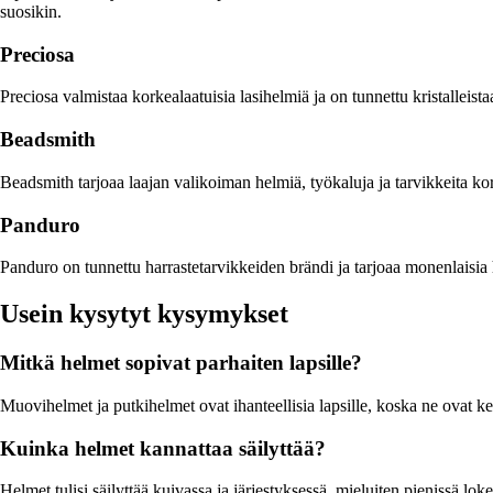
suosikin.
Preciosa
Preciosa valmistaa korkealaatuisia lasihelmiä ja on tunnettu kristalleista
Beadsmith
Beadsmith tarjoaa laajan valikoiman helmiä, työkaluja ja tarvikkeita koru
Panduro
Panduro on tunnettu harrastetarvikkeiden brändi ja tarjoaa monenlaisia he
Usein kysytyt kysymykset
Mitkä helmet sopivat parhaiten lapsille?
Muovihelmet ja putkihelmet ovat ihanteellisia lapsille, koska ne ovat ke
Kuinka helmet kannattaa säilyttää?
Helmet tulisi säilyttää kuivassa ja järjestyksessä, mieluiten pienissä lok