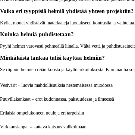
Voiko eri tyyppisiä helmiä yhdistää yhteen projektiin?
Kyllä, monet yhdistävät materiaaleja luodakseen kontrastia ja vaihtelua
Kuinka helmiä puhdistetaan?
Pyyhi helmet varovasti pehmeällä liinalla. Vältä vettä ja puhdistusaineit
Minkälaista lankaa tulisi käyttää helmiin?
Se riippuu helmien reiän koosta ja käyttötarkoituksesta. Kuminauha sop
Vesivärit – luovia mahdollisuuksia nestemäisessä muodossa
Puuvillakankaat – erot kudonnassa, paksuudessa ja ilmeessä
Erilaisia ompelukoneen neuloja eri tarpeisiin
Virkkauslangat – kattava katsaus valikoimaan