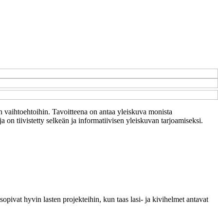
hin vaihtoehtoihin. Tavoitteena on antaa yleiskuva monista
 on tiivistetty selkeän ja informatiivisen yleiskuvan tarjoamiseksi.
opivat hyvin lasten projekteihin, kun taas lasi- ja kivihelmet antavat