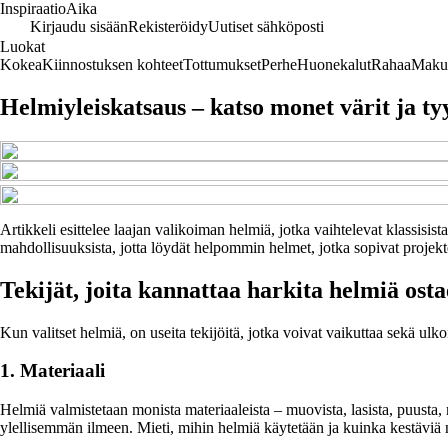
Inspiraatio
Aika
Kirjaudu sisään
Rekisteröidy
Uutiset sähköposti
Luokat
Kokea
Kiinnostuksen kohteet
Tottumukset
Perhe
Huonekalut
Rahaa
Maku
Helmiyleiskatsaus – katso monet värit ja ty
Artikkeli esittelee laajan valikoiman helmiä, jotka vaihtelevat klassisi
mahdollisuuksista, jotta löydät helpommin helmet, jotka sopivat projektei
Tekijät, joita kannattaa harkita helmiä osta
Kun valitset helmiä, on useita tekijöitä, jotka voivat vaikuttaa sekä ul
1. Materiaali
Helmiä valmistetaan monista materiaaleista – muovista, lasista, puusta, 
ylellisemmän ilmeen. Mieti, mihin helmiä käytetään ja kuinka kestäviä ni