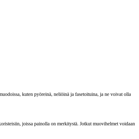
uodoissa, kuten pyöreinä, neliöinä ja fasetoituina, ja ne voivat olla
koristeisiin, joissa painolla on merkitystä. Jotkut muovihelmet voidaan