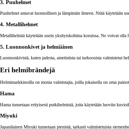
3. Puuhelmet
Puuhelmet antavat luonnollisen ja lämpimän ilmeen. Niitä käytetään use
4. Metallihelmet
Metallihelmiä käytetään usein yksityiskohtina koruissa. Ne voivat olla ho
5. Luonnonkivet ja helmiäinen
Luonnonkivistä, kuten jadesta, ametistista tai turkoosista valmistetut h
Eri helmibrändejä
Helmimarkkinoilla on monia valmistajia, joilla jokaisella on oma painot
Hama
Hama tunnetaan erityisesti putkihelmistä, joita käytetään luoviin kuvioi
Miyuki
Japanilainen Miyuki tunnetaan pienistä, tarkasti valmistetuista siemenhe