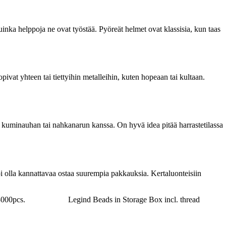
nka helppoja ne ovat työstää. Pyöreät helmet ovat klassisia, kun taas
 sopivat yhteen tai tiettyihin metalleihin, kuten hopeaan tai kultaan.
ä kuminauhan tai nahkanarun kanssa. On hyvä idea pitää harrastetilassa
 voi olla kannattavaa ostaa suurempia pakkauksia. Kertaluonteisiin
3000pcs.
Legind Beads in Storage Box incl. thread