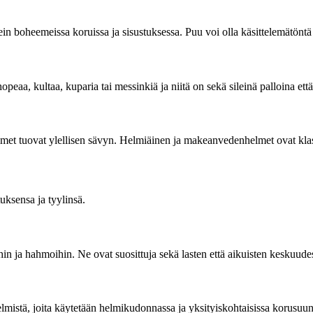
in boheemeissa koruissa ja sisustuksessa. Puu voi olla käsittelemätöntä
peaa, kultaa, kuparia tai messinkiä ja niitä on sekä sileinä palloina ett
elmet tuovat ylellisen sävyn. Helmiäinen ja makeanvedenhelmet ovat klass
uksensa ja tyylinsä.
hin ja hahmoihin. Ne ovat suosittuja sekä lasten että aikuisten keskuude
lmistä, joita käytetään helmikudonnassa ja yksityiskohtaisissa korusuunn