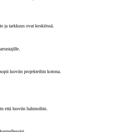
lto ja tarkkuus ovat keskiössä.
rrastajille.
sopii luoviin projekteihin kotona.
hin että luoviin hahmoihin.
skennellessäsi.