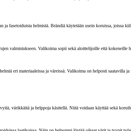
an ja fasetoiduista helmistä. Brändiä käytetään usein koruissa, joissa kii
jen valmistukseen. Valikoima sopii sekä aloittelijoille että kokeneille ha
lmiä eri materiaaleissa ja väreissä. Valikoima on helposti saatavilla ja 
vyitä, värikkäitä ja helppoja käsitellä. Niitä voidaan käyttää sekä korui
eroiduissa laatikoissa. Näin on helpompi löytää oikeat värit ja tyypit työ