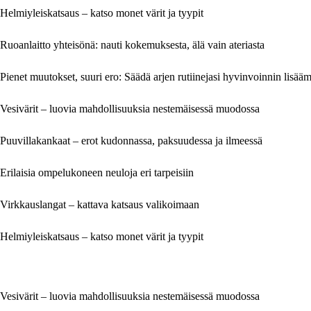
Helmiyleiskatsaus – katso monet värit ja tyypit
Ruoanlaitto yhteisönä: nauti kokemuksesta, älä vain ateriasta
Pienet muutokset, suuri ero: Säädä arjen rutiinejasi hyvinvoinnin lisääm
Vesivärit – luovia mahdollisuuksia nestemäisessä muodossa
Puuvillakankaat – erot kudonnassa, paksuudessa ja ilmeessä
Erilaisia ompelukoneen neuloja eri tarpeisiin
Virkkauslangat – kattava katsaus valikoimaan
Helmiyleiskatsaus – katso monet värit ja tyypit
Vesivärit – luovia mahdollisuuksia nestemäisessä muodossa