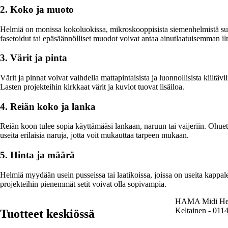
2. Koko ja muoto
Helmiä on monissa kokoluokissa, mikroskooppisista siemenhelmistä suuri
fasetoidut tai epäsäännölliset muodot voivat antaa ainutlaatuisemman i
3. Värit ja pinta
Värit ja pinnat voivat vaihdella mattapintaisista ja luonnollisista kiiltävi
Lasten projekteihin kirkkaat värit ja kuviot tuovat lisäiloa.
4. Reiän koko ja lanka
Reiän koon tulee sopia käyttämääsi lankaan, naruun tai vaijeriin. Ohue
useita erilaisia naruja, jotta voit mukauttaa tarpeen mukaan.
5. Hinta ja määrä
Helmiä myydään usein pusseissa tai laatikoissa, joissa on useita kappale
projekteihin pienemmät setit voivat olla sopivampia.
HAMA Midi Hel
Keltainen - 011
Tuotteet keskiössä