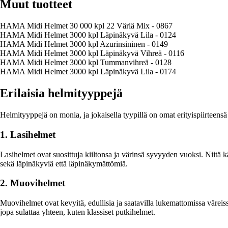
Muut tuotteet
HAMA Midi Helmet 30 000 kpl 22 Väriä Mix - 0867
HAMA Midi Helmet 3000 kpl Läpinäkyvä Lila - 0124
HAMA Midi Helmet 3000 kpl Azurinsininen - 0149
HAMA Midi Helmet 3000 kpl Läpinäkyvä Vihreä - 0116
HAMA Midi Helmet 3000 kpl Tummanvihreä - 0128
HAMA Midi Helmet 3000 kpl Läpinäkyvä Lila - 0174
Erilaisia helmityyppejä
Helmityyppejä on monia, ja jokaisella tyypillä on omat erityispiirteensä
1. Lasihelmet
Lasihelmet ovat suosittuja kiiltonsa ja värinsä syvyyden vuoksi. Niitä k
sekä läpinäkyviä että läpinäkymättömiä.
2. Muovihelmet
Muovihelmet ovat kevyitä, edullisia ja saatavilla lukemattomissa väreiss
jopa sulattaa yhteen, kuten klassiset putkihelmet.